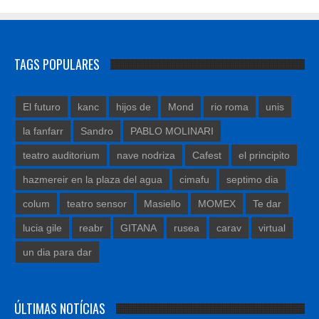
TAGS POPULARES
El futuro
kanc
hijos de
Mond
rio roma
unis
la fanfarr
Sandro
PABLO MOLINARI
teatro auditorium
nave nodriza
Cafest
el principito
hazmereir en la plaza del agua
cimafu
septimo dia
colum
teatro sensor
Masiello
MOMEX
Te dar
lucia gile
reabr
GITANA
rusea
carav
virtual
un dia para dar
ÚLTIMAS NOTÍCIAS