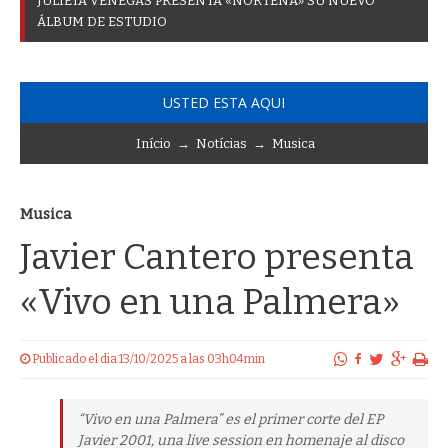
J
U
L
I
E
T
A
V
E
N
E
G
A
S
P
R
E
S
E
N
T
A
«
N
O
R
T
E
Ñ
A
»
S
U
N
U
E
V
O
Á
L
B
U
M
D
E
E
S
T
U
D
I
O
USTED ESTA AQUI
Início
→
Notícias
→
Musica
Musica
Javier Cantero presenta
«Vivo en una Palmera»
Publicado el dia 13/10/2025 a las 03h04min
“Vivo en una Palmera” es el primer corte del EP
Javier 2001, una live session en homenaje al disco