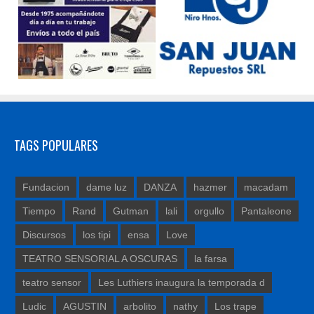
TAGS POPULARES
Fundacion
dame luz
DANZA
hazmer
macadam
Tiempo
Rand
Gutman
lali
orgullo
Pantaleone
Discursos
los tipi
ensa
Love
TEATRO SENSORIAL A OSCURAS
la farsa
teatro sensor
Les Luthiers inaugura la temporada d
Ludic
AGUSTIN
arbolito
nathy
Los trape