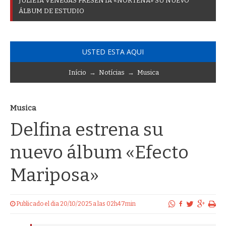
J
U
L
I
E
T
A
V
E
N
E
G
A
S
P
R
E
S
E
N
T
A
«
N
O
R
T
E
Ñ
A
»
S
U
N
U
E
V
O
Á
L
B
U
M
D
E
E
S
T
U
D
I
O
USTED ESTA AQUI
Início
→
Notícias
→
Musica
Musica
Delfina estrena su
nuevo álbum «Efecto
Mariposa»
Publicado el dia 20/10/2025 a las 02h47min