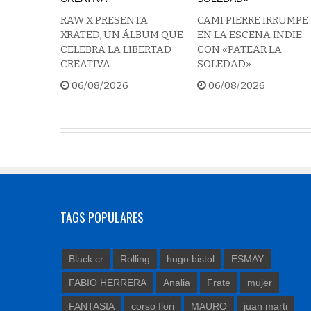
RAW X PRESENTA
CAMI PIERRE IRRUMPE
XRATED, UN ÁLBUM QUE
EN LA ESCENA INDIE
CELEBRA LA LIBERTAD
CON «PATEAR LA
CREATIVA
SOLEDAD»
06/08/2026
06/08/2026
TAGS POPULARES
Black cr
Rolling
hugo bistol
ESMAY
FABIO HERRERA
Analia
Frate
mujer
FANTASIA
corso flori
MAURO
juan marti