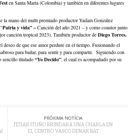
Fest
en Santa Marta (Colombia) y también en diferentes lugares
de la mano del multi premiado productor Yadam González
Patria y vida” –
 “
Canción del año 2021 – y como coautor junto
Diego Torres.
jor canción tropical 2023). También productor de
el deseo de que ese amor perdure en el tiempo. Fusionando el
abroso para bailar, para sentir y para compartir.
Siguiendo con
“Yo Decido”
 sencillo titulado
, el cual es acompañado por su
PRÓXIMA NOTÍCIA
ITZIAR ITUÑO BRINDARÁ UNA CHARLA EN
al
EL CENTRO VASCO DENAK BAT