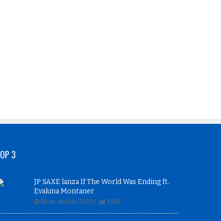
OP 3
JP SAXE lanza If The World Was Ending ft.
Evaluna Montaner
08 de abril de 2020 |
5596