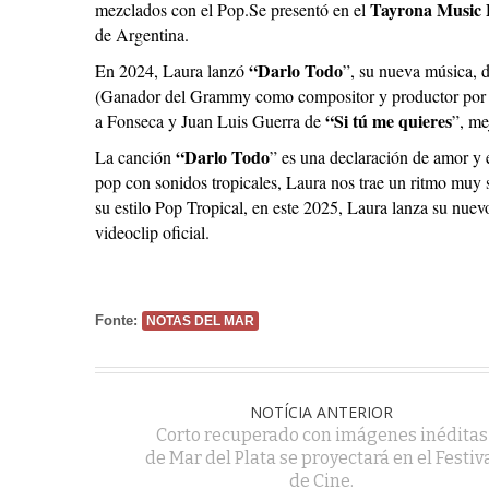
Tayrona Music 
mezclados con el Pop.Se presentó en el
de Argentina.
“Darlo Todo
En 2024, Laura lanzó
”, su nueva música, 
(Ganador del Grammy como compositor y productor por
“Si tú me quieres
a Fonseca y Juan Luis Guerra de
”, me
“Darlo Todo
La canción
” es una declaración de amor y 
pop con sonidos tropicales, Laura nos trae un ritmo muy s
su estilo Pop Tropical, en este 2025, Laura lanza su nuevo
videoclip oficial.
Fonte:
NOTAS DEL MAR
NOTÍCIA ANTERIOR
Corto recuperado con imágenes inéditas
de Mar del Plata se proyectará en el Festiv
de Cine.