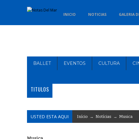
INICIO
NOTICIAS
GALERIA D
BALLET
EVENTOS
CULTURA
CI
TITULOS
USTED ESTA AQUI
Início
→
Notícias
→
Musica
Musica