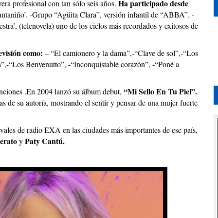
Ha participado desde
rrera profesional con tan sólo seis años.
antaniño’. -Grupo “Agüita Clara”, versión infantil de “ABBA”. -
stra’, (telenovela) uno de los ciclos más recordados y exitosos de
evisión como:
– “El camionero y la dama”,-“Clave de sol”,-“Los
ia”,-“Los Benvenutto”, -“Inconquistable corazón”, -“Poné a
“Mi Sello En Tu Piel”.
anciones .En 2004 lanzó su álbum debut,
s de su autoría, mostrando el sentir y pensar de una mujer fuerte
ivales de radio EXA en las ciudades más importantes de ese país,
derato
Paty Cantú.
y