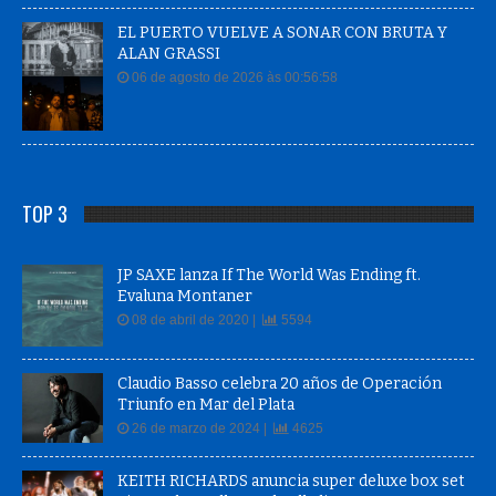
EL PUERTO VUELVE A SONAR CON BRUTA Y
ALAN GRASSI
06 de agosto de 2026 às 00:56:58
TOP 3
JP SAXE lanza If The World Was Ending ft.
Evaluna Montaner
08 de abril de 2020 |
5594
Claudio Basso celebra 20 años de Operación
Triunfo en Mar del Plata
26 de marzo de 2024 |
4625
KEITH RICHARDS anuncia super deluxe box set