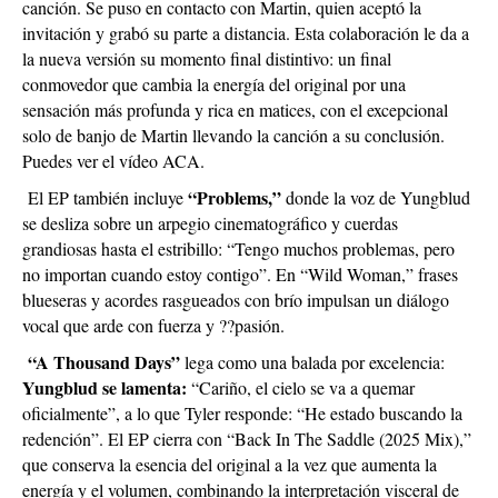
canción. Se puso en contacto con Martin, quien aceptó la
invitación y grabó su parte a distancia. Esta colaboración le da a
la nueva versión su momento final distintivo: un final
conmovedor que cambia la energía del original por una
sensación más profunda y rica en matices, con el excepcional
solo de banjo de Martin llevando la canción a su conclusión.
Puedes ver el vídeo ACA.
“Problems,”
El EP también incluye
donde la voz de Yungblud
se desliza sobre un arpegio cinematográfico y cuerdas
grandiosas hasta el estribillo: “Tengo muchos problemas, pero
no importan cuando estoy contigo”. En “Wild Woman,” frases
blueseras y acordes rasgueados con brío impulsan un diálogo
vocal que arde con fuerza y ??pasión.
“A Thousand Days”
lega como una balada por excelencia:
Yungblud se lamenta:
“Cariño, el cielo se va a quemar
oficialmente”, a lo que Tyler responde: “He estado buscando la
redención”. El EP cierra con “Back In The Saddle (2025 Mix),”
que conserva la esencia del original a la vez que aumenta la
energía y el volumen, combinando la interpretación visceral de