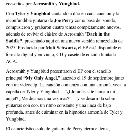
Aerosmith
Yungblud.
coescritos por
y
Tyler
Yungblud
Con
y
cantando a dúo en cada canción y la
Joe Perry
inconfundible guitarra de
como base del sonido,
compusieron y grabaron cuatro temas completamente nuevos,
Back in the
además de revivir el clásico de Aerosmith "
Saddle"
, presentado aquí en una nueva versión remezclada de
Matt Schwartz,
2025. Producido por
el EP está disponible en
formato digital y en vinilo, CD y casete de edición limitada
ACA.
Aerosmith y Yungblud presentaron el EP con el sencillo
“My Only Angel,”
principal
lanzado el 19 de septiembre junto
con un videoclip. La canción comienza con una armonía vocal a
capella de Tyler y Yungblud —“¿Llorarías si te llamara mi
ángel? ¿Me dejarías una vez más?”— y se desarrolla sobre
guitarras con eco, un ritmo constante y una línea de bajo
profunda, antes de culminar en la hipnótica armonía de Tyler y
Yungblud.
El característico solo de guitarra de Perry cierra el tema,