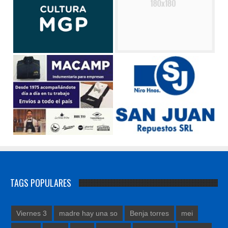
TAGS POPULARES
Viernes 3
madre hay una so
Benja torres
mei