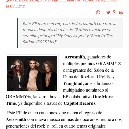
Publicado el dia 24/11/2025 a las 13h18min | Atualizado dia 26/11/2025
às 01h56min
Este EP marca el regreso de Aerosmith con nueva
música después de más de 12 años e incluye el
sencillo principal "My Only Angel" y "Back In The
Saddle (2025 Mix)".
Aerosmith,
ganadores de
múltiples premios GRAMMY®
e integrantes del Salón de la
Fama del Rock and Roll®, y
Yungblud,
artista británico
multiplatino nominado al
One More
GRAMMY®, lanzaron hoy su EP colaborativo
Time
Capitol Records.
, ya disponible a través de
Este EP de cinco canciones, que marca el regreso de
Aerosmith
con nueva música en más de doce años, reúne a dos
generaciones del rock 'n' roll en cuatro temas originales