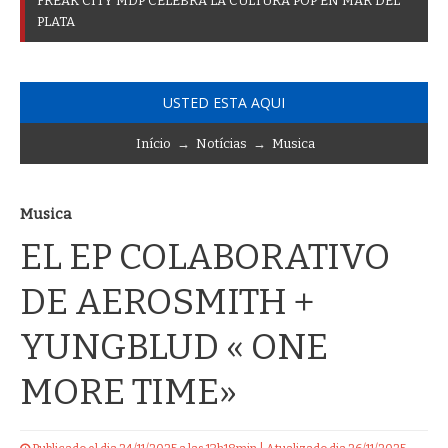
F
R
E
A
K
C
I
T
Y
M
D
P
C
E
L
E
B
R
A
L
A
C
U
L
T
U
R
A
P
O
P
E
N
M
A
R
D
E
L
P
L
A
T
A
USTED ESTA AQUI
Início
→
Notícias
→
Musica
Musica
EL EP COLABORATIVO
DE AEROSMITH +
YUNGBLUD « ONE
MORE TIME»