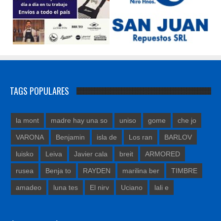
TAGS POPULARES
la mont
madre hay una so
uniso
gome
che jo
VARONA
Benjamin
isla de
Los ran
BARLOV
luisko
Leiva
Javier cala
breit
ARMORED
rusea
Benja to
RAYDEN
marilina ber
TIMBRE
amadeo
luna tes
El nirv
Uciano
lali e