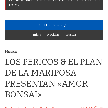
F
A
B
I
A
N
A
C
A
N
T
I
L
O
P
R
E
S
E
N
T
A
S
U
N
U
E
V
O
S
I
N
G
L
E
«
F
L
O
R
D
E
L
O
T
O
»
USTED ESTA AQUI
Início
→
Notícias
→
Musica
Musica
LOS PERICOS & EL PLAN
DE LA MARIPOSA
PRESENTAN «AMOR
BONSAI»