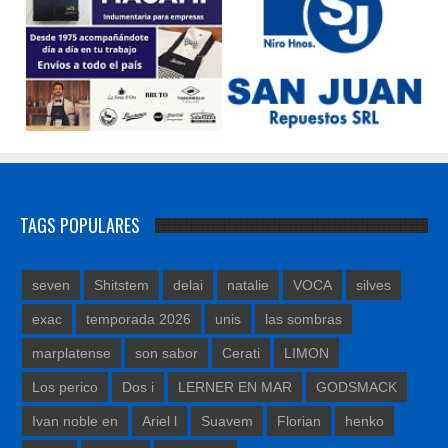
TAGS POPULARES
seven
Shitstem
delai
natalie
VOCA
silves
exac
temporada 2026
unis
las sombras
marplatense
son sabor
Cerati
LIMON
Los perico
Dos i
LERNER EN MAR
GODSMACK
Ivan noble en
Ariel l
Suavem
Florian
henko