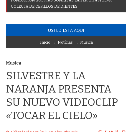
F
U
N
D
A
C
I
Ó
N
S
O
L
M
Á
S
S
O
N
R
I
S
A
S
L
A
N
Z
A
U
N
A
N
U
E
V
A
C
O
L
E
C
T
A
D
E
C
E
P
I
L
L
O
S
D
E
D
I
E
N
T
E
S
USTED ESTA AQUI
Início
→
Notícias
→
Musica
Musica
SILVESTRE Y LA
NARANJA PRESENTA
SU NUEVO VIDEOCLIP
«TOCAR EL CIELO»