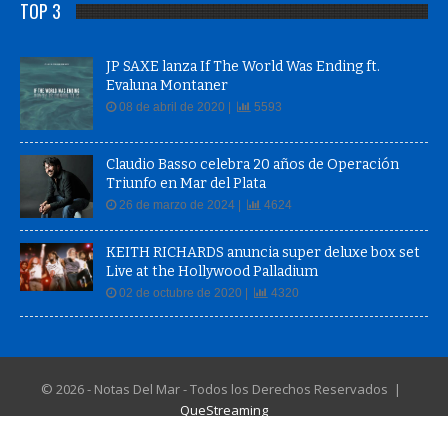
TOP 3
JP SAXE lanza If The World Was Ending ft.
Evaluna Montaner
08 de abril de 2020 |
5593
Claudio Basso celebra 20 años de Operación
Triunfo en Mar del Plata
26 de marzo de 2024 |
4624
KEITH RICHARDS anuncia super deluxe box set
Live at the Hollywood Palladium
02 de octubre de 2020 |
4320
© 2026 - Notas Del Mar - Todos los Derechos Reservados |
QueStreaming