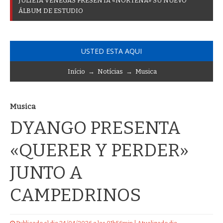
A
_
USTED ESTA AQUI
Início
→
Notícias
→
Musica
Musica
DYANGO PRESENTA
«QUERER Y PERDER»
JUNTO A
CAMPEDRINOS
Publicado el dia 24/04/2026 a las 01h56min | Atualizado dia