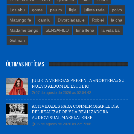
Los abu
gome
pau m
ligia
julieta rada
polvo
Matungo fe
camilu
Divorciadas, e
Roblei
la cha
Madame tango
SENSAFILO
luna llena
la vida ba
Gutman
ÚLTIMAS NOTÍCIAS
JULIETA VENEGAS PRESENTA «NORTEÑA» SU
NUEVO ÁLBUM DE ESTUDIO
07 de agosto de 2026 às 02:04:42
ACTIVIDADES PARA CONMEMORAR EL DÍA
DEL REALIZADOR Y LA REALIZADORA
AUDIOVISUAL MARPLATENSE
06 de agosto de 2026 às 22:15:06
UNÍSONO CON CARCA Y LA MÚSICA FEDERAL