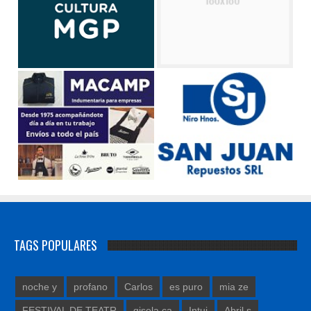
TAGS POPULARES
noche y
profano
Carlos
es puro
mia ze
FESTIVAL DE TEATR
gisela ca
Intui
Abril s