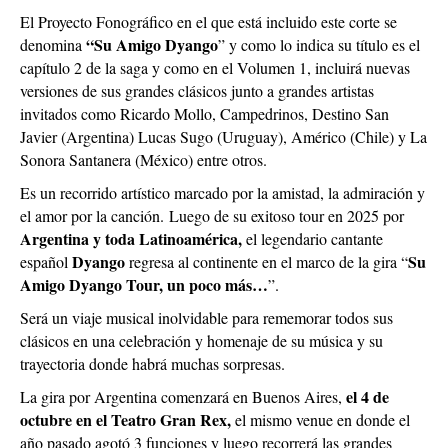
El Proyecto Fonográfico en el que está incluido este corte se
“Su Amigo Dyango
denomina
” y como lo indica su título es el
capítulo 2 de la saga y como en el Volumen 1, incluirá nuevas
versiones de sus grandes clásicos junto a grandes artistas
invitados como Ricardo Mollo, Campedrinos, Destino San
Javier (Argentina) Lucas Sugo (Uruguay), Américo (Chile) y La
Sonora Santanera (México) entre otros.
Es un recorrido artístico marcado por la amistad, la admiración y
el amor por la canción.
Luego de su exitoso tour en 2025 por
Argentina y toda Latinoamérica,
el legendario cantante
Dyango
Su
español
regresa al continente en el marco de la gira “
Amigo Dyango Tour, un poco más…
”.
Será un viaje musical inolvidable para rememorar todos sus
clásicos en una celebración y homenaje de su música y su
trayectoria donde habrá muchas sorpresas.
el 4 de
La gira por Argentina comenzará en Buenos Aires,
octubre en el Teatro Gran Rex,
el mismo venue en donde el
año pasado agotó 3 funciones y luego recorrerá las grandes
ciudades de Argentina. Cada presentación tendrá su condimento