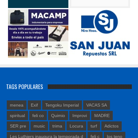
TAGS POPULARES
menea
Exif
Tengoku Imperial
VACAS SA
spiritual
feli co
Quimio
Improvi
MADRE
SER pre
music
trima
Locura
turf
Adictos
Les Luthiers inaugura la temporada d
feli c
los teno