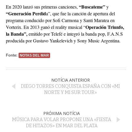
“Buscateme”
En 2020 lanzó sus primeras canciones,
y
“Generación Perdid
a”, que fue la canción de apertura del
programa conducido por Sofi Carmona y Santi Maratea en
Operación Triunfo,
Vorterix. En 2013 ganó el reality musical “
la Banda”,
emitido por Telefé e integró la banda pop, F.A.N.S
producida por Gustavo Yankelevich y Sony Music Argentina.
Fonte:
NOTAS DEL MAR
NOTÍCIA ANTERIOR
DIEGO TORRES CONQUISTA ESPAÑA CON «MI
NORTE Y MI SUR TOUR»
PRÓXIMA NOTÍCIA
MÚSICA PARA VOLAR PROPONE UNA «FIESTA
DE HITAZOS» EN MAR DEL PLATA