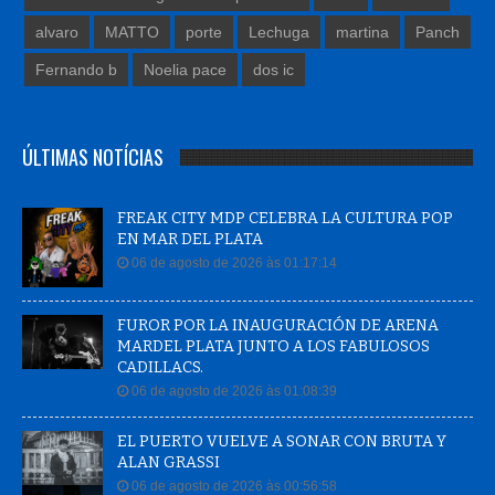
alvaro
MATTO
porte
Lechuga
martina
Panch
Fernando b
Noelia pace
dos ic
ÚLTIMAS NOTÍCIAS
FREAK CITY MDP CELEBRA LA CULTURA POP
EN MAR DEL PLATA
06 de agosto de 2026 às 01:17:14
FUROR POR LA INAUGURACIÓN DE ARENA
MARDEL PLATA JUNTO A LOS FABULOSOS
CADILLACS.
06 de agosto de 2026 às 01:08:39
EL PUERTO VUELVE A SONAR CON BRUTA Y
ALAN GRASSI
06 de agosto de 2026 às 00:56:58