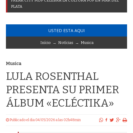
F
R
E
A
K
C
I
T
Y
M
D
P
C
E
L
E
B
R
A
L
A
C
U
L
T
U
R
A
P
O
P
E
N
M
A
R
D
E
L
P
L
A
T
A
USTED ESTA AQUI
Início
→
Notícias
→
Musica
Musica
LULA ROSENTHAL
PRESENTA SU PRIMER
ÁLBUM «ECLÉCTIKA»
Publicado el dia 04/05/2026 a las 02h48min