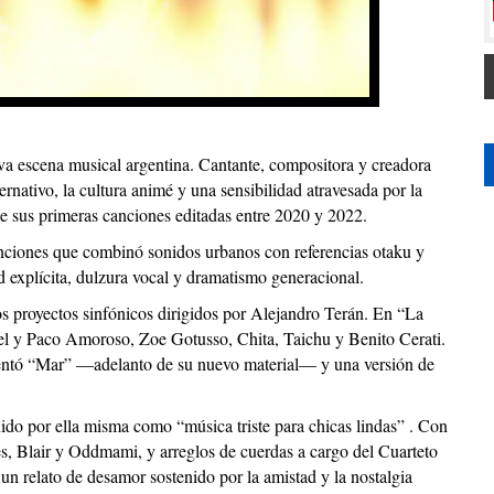
ueva escena musical argentina. Cantante, compositora y creadora
nativo, la cultura animé y una sensibilidad atravesada por la
e sus primeras canciones editadas entre 2020 y 2022.
ciones que combinó sonidos urbanos con referencias otaku y
d explícita, dulzura vocal y dramatismo generacional.
dos proyectos sinfónicos dirigidos por Alejandro Terán. En “La
el y Paco Amoroso, Zoe Gotusso, Chita, Taichu y Benito Cerati.
sentó “Mar” —adelanto de su nuevo material— y una versión de
do por ella misma como “música triste para chicas lindas” . Con
, Blair y Oddmami, y arreglos de cuerdas a cargo del Cuarteto
 un relato de desamor sostenido por la amistad y la nostalgia