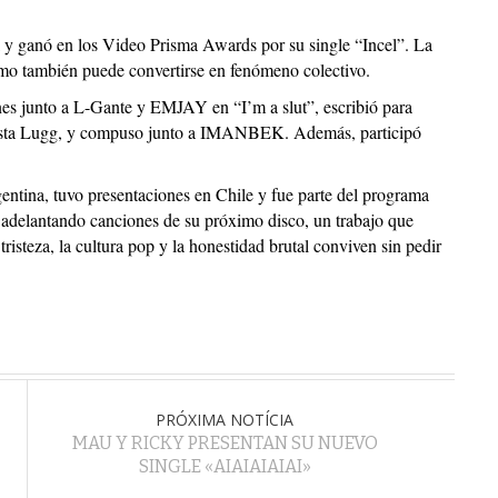
y ganó en los Video Prisma Awards por su single “Incel”. La
mo también puede convertirse en fenómeno colectivo.
nes junto a L-Gante y EMJAY en “I’m a slut”, escribió para
 Vesta Lugg, y compuso junto a IMANBEK. Además, participó
ntina, tuvo presentaciones en Chile y fue parte del programa
delantando canciones de su próximo disco, un trabajo que
risteza, la cultura pop y la honestidad brutal conviven sin pedir
PRÓXIMA NOTÍCIA
MAU Y RICKY PRESENTAN SU NUEVO
SINGLE «AIAIAIAIAI»