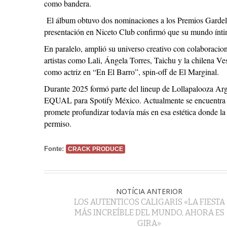
como bandera.
El álbum obtuvo dos nominaciones a los Premios Gardel 
presentación en Niceto Club confirmó que su mundo ínti
En paralelo, amplió su universo creativo con colaboracio
artistas como Lali, Ángela Torres, Taichu y la chilena
como actriz en “En El Barro”, spin-off de El Marginal.
Durante 2025 formó parte del lineup de Lollapalooza Arge
EQUAL para Spotify México. Actualmente se encuentra a
promete profundizar todavía más en esa estética donde la t
permiso.
Fonte:
CRACK PRODUCE
NOTÍCIA ANTERIOR
LOS AUTENTICOS CALIGARIS «LA FIESTA
MÁS INCREÍBLE DEL MUNDO, AHORA ES
GIRA»