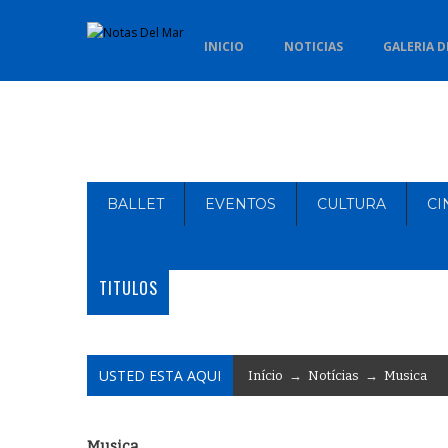
INICIO
NOTICIAS
GALERIA D
BALLET
EVENTOS
CULTURA
CI
TITULOS
USTED ESTA AQUI
Início
→
Notícias
→
Musica
Musica