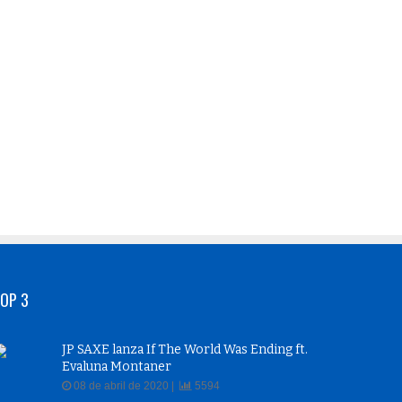
OP 3
JP SAXE lanza If The World Was Ending ft.
Evaluna Montaner
08 de abril de 2020 |
5594