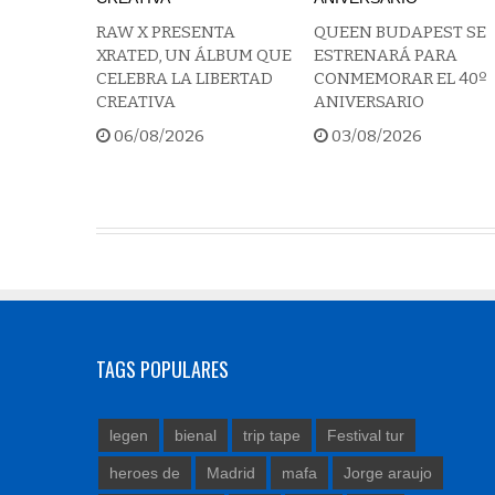
RAW X PRESENTA
QUEEN BUDAPEST SE
XRATED, UN ÁLBUM QUE
ESTRENARÁ PARA
CELEBRA LA LIBERTAD
CONMEMORAR EL 40º
CREATIVA
ANIVERSARIO
06/08/2026
03/08/2026
TAGS POPULARES
legen
bienal
trip tape
Festival tur
heroes de
Madrid
mafa
Jorge araujo