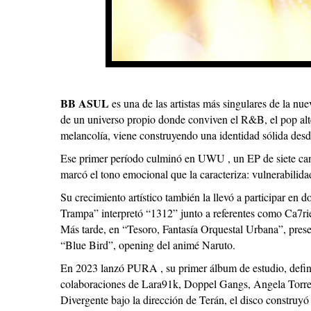
BB ASUL
es una de las artistas más singulares de la n
de un universo propio donde conviven el R&B, el pop alter
melancolía, viene construyendo una identidad sólida desd
Ese primer período culminó en UWU , un EP de siete can
marcó el tono emocional que la caracteriza: vulnerabilida
Su crecimiento artístico también la llevó a participar en 
Trampa” interpretó “1312” junto a referentes como Ca7ri
Más tarde, en “Tesoro, Fantasía Orquestal Urbana”, pre
“Blue Bird”, opening del animé Naruto.
En 2023 lanzó PURA , su primer álbum de estudio, defini
colaboraciones de Lara91k, Doppel Gangs, Angela Torres
Divergente bajo la dirección de Terán, el disco construyó