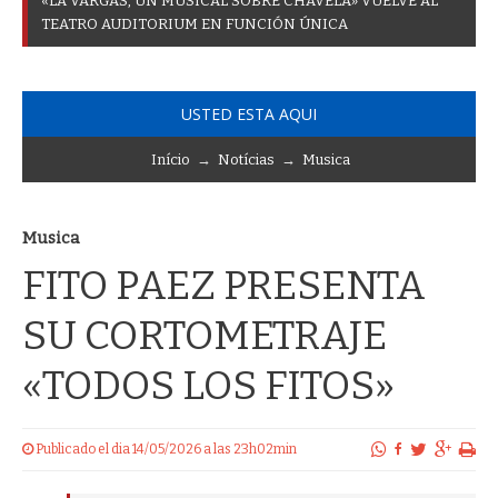
«
L
A
V
A
R
G
A
S
,
U
N
M
U
S
I
C
A
L
S
O
B
R
E
C
H
A
V
E
L
A
»
V
U
E
L
V
E
A
L
T
E
A
T
R
O
A
U
D
I
T
O
R
I
U
M
E
N
F
U
N
C
I
Ó
N
Ú
N
I
C
A
USTED ESTA AQUI
Início
→
Notícias
→
Musica
Musica
FITO PAEZ PRESENTA
SU CORTOMETRAJE
«TODOS LOS FITOS»
Publicado el dia 14/05/2026 a las 23h02min