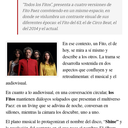
“Todos los Fitos”, presenta a cuatro versiones de
Fito Paez conviviendo en un mismo espacio, en
donde se vislumbra un contraste visual de sus
diferentes épocas: el Fito del 63, el de Circo Beat, el
del 2014 y el actual.
En ese contexto, un Fito, el de
hoy, se mira a sí mismo y
describe a los otros. La trama se
desarrolla sostenida en dos
aspectos que confluyen y se
retroalimentan: el musical y el
audiovisual.
los
En cuanto a lo audiovisual, en una conversación circular,
Fitos
mantienen diálogos solapados que presentan el multiverso
Paez: en un living que se adivina de noche, conversan en
sillones, mientras la cámara los descubre, uno a uno.
Shine”
El plano musical lo protagonizan el nombre del disco, “
y
la revelación del contexto en el que nace el nombre: El álbum