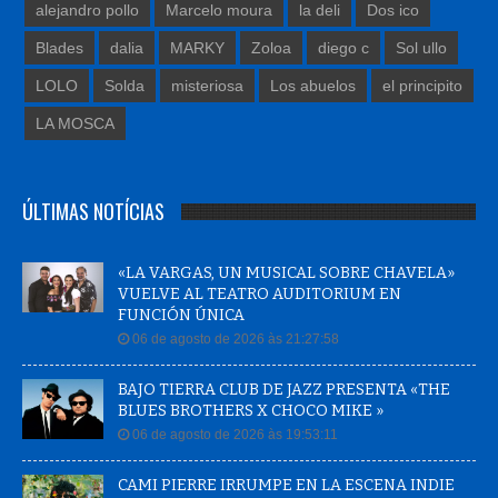
alejandro pollo
Marcelo moura
la deli
Dos ico
Blades
dalia
MARKY
Zoloa
diego c
Sol ullo
LOLO
Solda
misteriosa
Los abuelos
el principito
LA MOSCA
ÚLTIMAS NOTÍCIAS
«LA VARGAS, UN MUSICAL SOBRE CHAVELA»
VUELVE AL TEATRO AUDITORIUM EN
FUNCIÓN ÚNICA
06 de agosto de 2026 às 21:27:58
BAJO TIERRA CLUB DE JAZZ PRESENTA «THE
BLUES BROTHERS X CHOCO MIKE »
06 de agosto de 2026 às 19:53:11
CAMI PIERRE IRRUMPE EN LA ESCENA INDIE