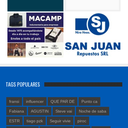
TAGS POPULARES
fransi
influencer
QUE PAR DE
Punto ca
Fabiana
AGUSTIN
Steve vai
Noche de saba
ESTR
tiago pzk
Seguir vivie
piroc