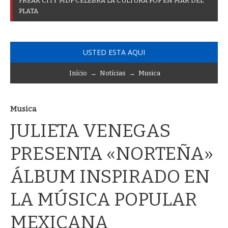
F
R
E
A
K
C
I
T
Y
M
D
P
C
E
L
E
B
R
A
L
A
C
U
L
T
U
R
A
P
O
P
E
N
M
A
R
D
E
L
P
L
A
T
A
USTED ESTA AQUI
Início
→
Notícias
→
Musica
Musica
JULIETA VENEGAS
PRESENTA «NORTEÑA»
ÁLBUM INSPIRADO EN
LA MÚSICA POPULAR
MEXICANA