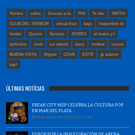
Nonino
cafes
Gracias a la
Phil
Te dar
SMITH
CLUB DEL TAMBOR
virtual frizz
bajo
matambre el
henko
Quimio
Soriano
ATERCI
el teatro y l
sinfonica
rond
La valenti
kany
melina
ozuna
BUENA VISTA
Miguel
COVA
ESTR
jp adamo
barl
ÚLTIMAS NOTÍCIAS
FREAK CITY MDP CELEBRA LA CULTURA POP
EN MAR DEL PLATA
06 de agosto de 2026 às 01:17:14
FUROR POR LA INAUGURACIÓN DE ARENA