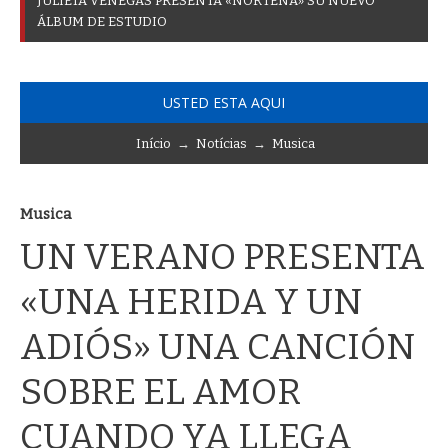
J
U
L
I
E
T
A
V
E
N
E
G
A
S
P
R
E
S
E
N
T
A
«
N
O
R
T
E
Ñ
A
»
S
U
N
U
E
V
O
Á
L
B
U
M
D
E
E
S
T
U
D
I
O
USTED ESTA AQUI
Início
→
Notícias
→
Musica
Musica
UN VERANO PRESENTA
«UNA HERIDA Y UN
ADIÓS» UNA CANCIÓN
SOBRE EL AMOR
CUANDO YA LLEGA