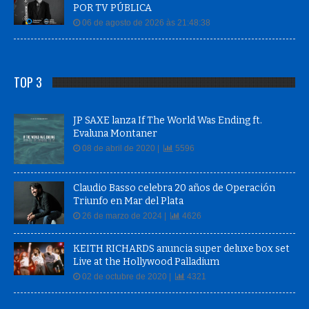
POR TV PÚBLICA
06 de agosto de 2026 às 21:48:38
TOP 3
JP SAXE lanza If The World Was Ending ft.
Evaluna Montaner
08 de abril de 2020 |
5596
Claudio Basso celebra 20 años de Operación
Triunfo en Mar del Plata
26 de marzo de 2024 |
4626
KEITH RICHARDS anuncia super deluxe box set
Live at the Hollywood Palladium
02 de octubre de 2020 |
4321