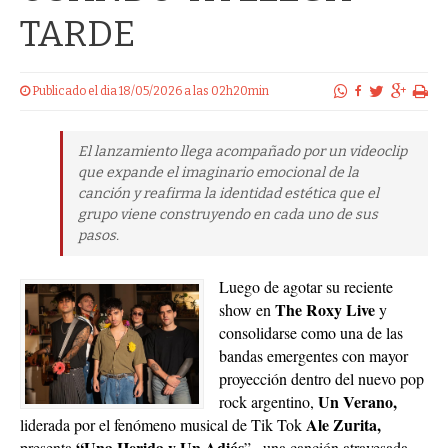
TARDE
Publicado el dia 18/05/2026 a las 02h20min
El lanzamiento llega acompañado por un videoclip
que expande el imaginario emocional de la
canción y reafirma la identidad estética que el
grupo viene construyendo en cada uno de sus
pasos.
Luego de agotar su reciente
The Roxy Live
show en
y
consolidarse como una de las
bandas emergentes con mayor
proyección dentro del nuevo pop
Un Verano,
rock argentino,
Ale Zurita,
liderada por el fenómeno musical de Tik Tok
“Una Herida y Un Adiós
presenta
” , una canción atravesada