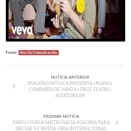
Fonte:
Hey Go Comunicación.
NOTÍCIA ANTERIOR
MAGENIA MÚGICA PRESENTA «MAREA
COMPAÑÍA DE DANZA» EN EL TEATRO
AUDITORIUM
PRÓXIMA NOTÍCIA
TANGO FURIA PARTIÓ HACIA POLONIA PARA
INICIAR SU NUEVA GIRA INTERNACIONAL