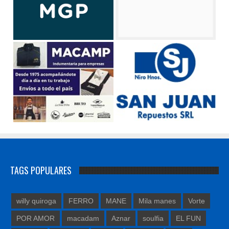
TAGS POPULARES
willy quiroga
FERRO
MANE
Mila manes
Vorte
POR AMOR
macadam
Aznar
soulfia
EL FUN