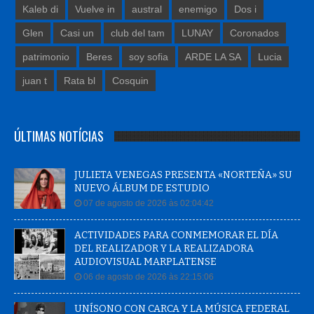
Kaleb di
Vuelve in
austral
enemigo
Dos i
Glen
Casi un
club del tam
LUNAY
Coronados
patrimonio
Beres
soy sofia
ARDE LA SA
Lucia
juan t
Rata bl
Cosquin
ÚLTIMAS NOTÍCIAS
JULIETA VENEGAS PRESENTA «NORTEÑA» SU
NUEVO ÁLBUM DE ESTUDIO
07 de agosto de 2026 às 02:04:42
ACTIVIDADES PARA CONMEMORAR EL DÍA
DEL REALIZADOR Y LA REALIZADORA
AUDIOVISUAL MARPLATENSE
06 de agosto de 2026 às 22:15:06
UNÍSONO CON CARCA Y LA MÚSICA FEDERAL