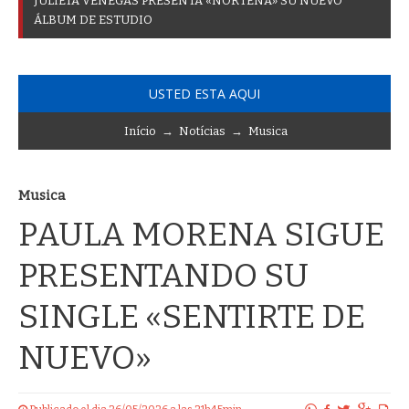
J
U
L
I
E
T
A
V
E
N
E
G
A
S
P
R
E
S
E
N
T
A
«
N
O
R
T
E
Ñ
A
»
S
U
N
U
E
V
O
Á
L
B
U
M
D
E
E
S
T
U
D
I
O
USTED ESTA AQUI
Início
→
Notícias
→
Musica
Musica
PAULA MORENA SIGUE
PRESENTANDO SU
SINGLE «SENTIRTE DE
NUEVO»