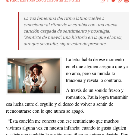
Publicado el dia 26/05/2026 a las 21h45min
La voz femenina del ritmo latino vuelve a
emocionar al ritmo de la cumbia con una nueva
canción cargada de sentimiento y nostalgia:
“Sentirte de nuevo”, una historia en la que el amor,
aunque se oculte, sigue estando presente.
La letra habla de ese momento
en el que alguien asegura que ya
no ama, pero su mirada lo
traiciona y revela lo contrario.
A través de un sonido fresco y
romántico, Paula logra transmitir
esa lucha entre el orgullo y el deseo de volver a sentir, de
reencontrarse con lo que nunca se apagó.
“Esta canción me conecta con ese sentimiento que muchos
vivimos alguna vez en nuestra infancia: cuando te gusta alguien
y sabés que también le gustás, pero él no se anima a decirlo. Por