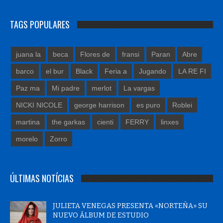
TAGS POPULARES
juana la
beca
Flores de
fransi
Paran
Abre
barco
el bur
Black
Feria a
Jugando
LA RE FI
Paz ma
Mi padre
merlot
La vargas
NICKI NICOLE
george harrison
es puro
Roblei
martina
the garkas
cienti
FERRY
linxes
morelo
Zorro
ÚLTIMAS NOTÍCIAS
JULIETA VENEGAS PRESENTA «NORTEÑA» SU
NUEVO ÁLBUM DE ESTUDIO