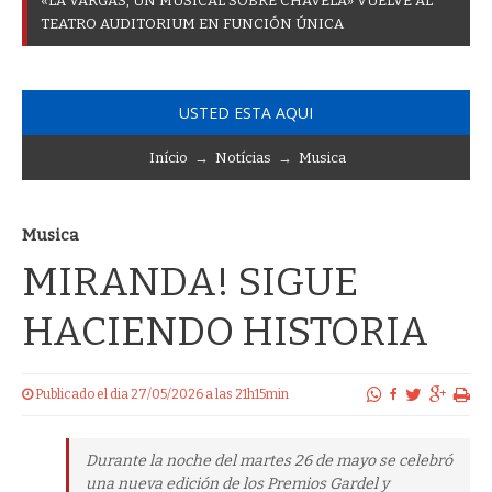
«
L
A
V
A
R
G
A
S
,
U
N
M
U
S
I
C
A
L
S
O
B
R
E
C
H
A
V
E
L
A
»
V
U
E
L
V
E
A
L
T
E
A
T
R
O
A
U
D
I
T
O
R
I
U
M
E
N
F
U
N
C
I
Ó
N
Ú
N
I
C
A
USTED ESTA AQUI
Início
→
Notícias
→
Musica
Musica
MIRANDA! SIGUE
HACIENDO HISTORIA
Publicado el dia 27/05/2026 a las 21h15min
Durante la noche del martes 26 de mayo se celebró
una nueva edición de los Premios Gardel y