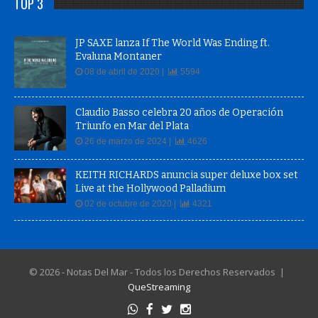
TOP 3
JP SAXE lanza If The World Was Ending ft.
Evaluna Montaner
08 de abril de 2020 |
5594
Claudio Basso celebra 20 años de Operación
Triunfo en Mar del Plata
26 de marzo de 2024 |
4626
KEITH RICHARDS anuncia super deluxe box set
Live at the Hollywood Palladium
02 de octubre de 2020 |
4321
© 2026 - Notas Del Mar - Todos los Derechos Reservados |
QueStreaming