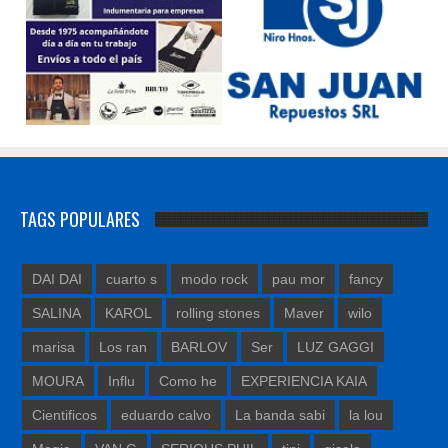
TAGS POPULARES
DAI DAI
cuarto s
modo rock
pau mor
fancy
SALINA
KAROL
rolling stones
Maver
wilo
marisa
Los ran
BARLOV
Ser
LUZ GAGGI
MOURA
Influ
Como he
EXPERIENCIA KAIA
Cientificos
eduardo calvo
La banda sabi
la lou