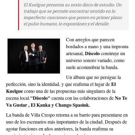
El Kuelgue presenta su sexto disco de estudio. Un
trabajo que se permite encontrar sentido en lo
imperfecto: canciones que ponen en primer plano
el pulso humano, lo espontáneo y el detalle.
Con arreglos que parecen
bordados a mano y una impronta
Díscolo
artesanal,
construye un
universo sonoro variado, como
suele acostumbrar la banda.
Un álbum que no persigue la
El
perfección, sino la identidad, y que reafirma el lugar de
Kuelgue
como una de las propuestas más singulares de la
"Díscolo"
No Te
escena local.
cuenta con las colaboraciones de
Va Gustar , El Kanka y Chango Spasiuk.
La banda de Villa Crespo retorna a su barrio para presentarse en
uno de los escenarios más importantes de la ciudad. Después de
agotar funciones en años anteriores, la banda reafirma su