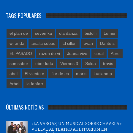
TAGS POPULARES
el plan de
seven ka
ola danza
bistolfi
Lumie
wiranda
analia cobas
El sillon
evan
Dante s
EL PASADO
razon de vi
Juana vive
coral
Abre
son sabor
eber ludu
Viernes 3
Solda
travis
abel
El viento e
flor de es
maris
Luciano p
Arbol
la fanfarr
ÚLTIMAS NOTÍCIAS
«LA VARGAS, UN MUSICAL SOBRE CHAVELA»
VUELVE AL TEATRO AUDITORIUM EN