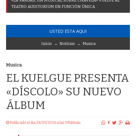
«
L
A
V
A
R
G
A
S
,
U
N
M
U
S
I
C
A
L
S
O
B
R
E
C
H
A
V
E
L
A
»
V
U
E
L
V
E
A
L
T
E
A
T
R
O
A
U
D
I
T
O
R
I
U
M
E
N
F
U
N
C
I
Ó
N
Ú
N
I
C
A
USTED ESTA AQUI
Início
→
Notícias
→
Musica
Musica
EL KUELGUE PRESENTA
«DÍSCOLO» SU NUEVO
ÁLBUM
Publicado el dia 28/05/2026 a las 19h14min