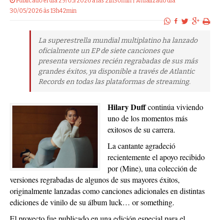
Publicado el dia 29/05/2026 a las 21h30min | Atualizado dia
30/05/2026 às 13h42min
La superestrella mundial multiplatino ha lanzado
oficialmente un EP de siete canciones que
presenta versiones recién regrabadas de sus más
grandes éxitos, ya disponible a través de Atlantic
Records en todas las plataformas de streaming.
Hilary Duff
continúa viviendo
uno de los momentos más
exitosos de su carrera.
La cantante agradeció
recientemente el apoyo recibido
por (Mine), una colección de
versiones regrabadas de algunos de sus mayores éxitos,
originalmente lanzadas como canciones adicionales en distintas
ediciones de vinilo de su álbum luck… or something.
El proyecto fue publicado en una edición especial para el