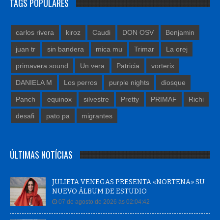
TAGS POPULARES
carlos rivera
kiroz
Caudi
DON OSV
Benjamin
juan tr
sin bandera
mica mu
Trimar
La orej
primavera sound
Un vera
Patricia
vorterix
DANIELA M
Los perros
purple nights
diosque
Panch
equinox
silvestre
Pretty
PRIMAF
Richi
desafi
pato pa
migrantes
ÚLTIMAS NOTÍCIAS
JULIETA VENEGAS PRESENTA «NORTEÑA» SU
NUEVO ÁLBUM DE ESTUDIO
07 de agosto de 2026 às 02:04:42