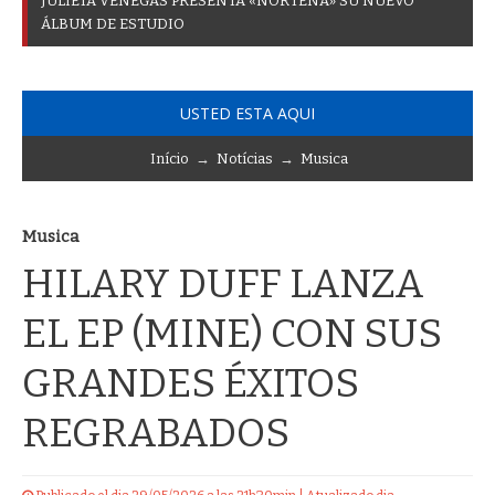
J
U
L
I
E
T
A
V
E
N
E
G
A
S
P
R
E
S
E
N
T
A
«
N
O
R
T
E
Ñ
A
»
S
U
N
U
E
V
O
Á
L
B
U
M
D
E
E
S
T
U
D
I
O
USTED ESTA AQUI
Início
→
Notícias
→
Musica
Musica
HILARY DUFF LANZA
EL EP (MINE) CON SUS
GRANDES ÉXITOS
REGRABADOS