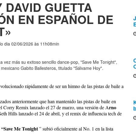
Y DAVID GUETTA
ÓN EN ESPAÑOL DE
J
T»
ado dia 02/06/2026 às 11h08min
a vez más su exitoso sencillo dance-pop, "Save Me Tonight",
O
mexicano Gabito Ballesteros, titulado "Sálvame Hoy".
a evolucionado rápidamente de ser un himno de las pistas de baile a
anzados anteriormente que han mantenido las pistas de baile en
rno
oel Corry Remix lanzado el 27 de marzo, una versión de A
b
Seth Hills lanzado el 24 de abril, y el remix de influencia tech de
“Save Me Tonight
” subió oficialmente al No. 1 en la lista