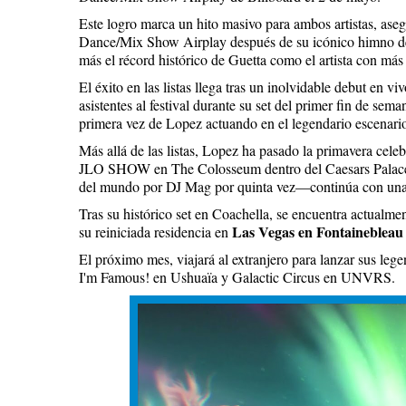
Este logro marca un hito masivo para ambos artistas, aseg
Dance/Mix Show Airplay después de su icónico himno 
más el récord histórico de Guetta como el artista con más é
El éxito en las listas llega tras un inolvidable debut en v
asistentes al festival durante su set del primer fin de sem
primera vez de Lopez actuando en el legendario escenari
Más allá de las listas, Lopez ha pasado la primavera ce
JLO SHOW en The Colosseum dentro del Caesars Palace.
del mundo por DJ Mag por quinta vez—continúa con una
Tras su histórico set en Coachella, se encuentra actualm
Las Vegas en Fontaineblea
su reiniciada residencia en
El próximo mes, viajará al extranjero para lanzar sus l
I'm Famous! en Ushuaïa y Galactic Circus en UNVRS.