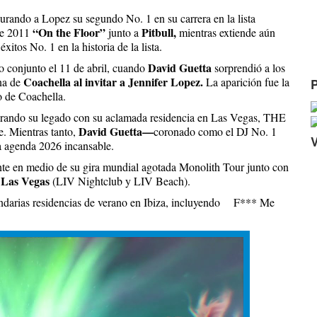
urando a Lopez su segundo No. 1 en su carrera en la lista
“On the Floor”
Pitbull,
de 2011
junto a
mientras extiende aún
xitos No. 1 en la historia de la lista.
David Guetta
ivo conjunto el 11 de abril, cuando
sorprendió a los
Coachella al invitar a Jennifer Lopez.
ana de
La aparición fue la
o de Coachella.
lebrando su legado con su aclamada residencia en Las Vegas, THE
David Guetta—
 Mientras tanto,
coronado como el DJ No. 1
 agenda 2026 incansable.
ente en medio de su gira mundial agotada Monolith Tour junto con
u Las Vegas
(LIV Nightclub y LIV Beach).
egendarias residencias de verano en Ibiza, incluyendo F*** Me