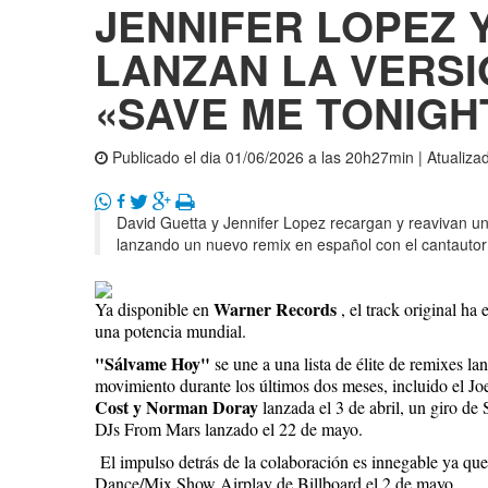
JENNIFER LOPEZ 
LANZAN LA VERSI
«SAVE ME TONIGH
Publicado el dia 01/06/2026 a las 20h27min | Atualiz
David Guetta y Jennifer Lopez recargan y reavivan un
lanzando un nuevo remix en español con el cantautor 
Warner Records
Ya disponible en
, el track original h
una potencia mundial.
"Sálvame Hoy"
se une a una lista de élite de remixes l
movimiento durante los últimos dos meses, incluido el J
Cost y Norman Doray
lanzada el 3 de abril, un giro de 
DJs From Mars lanzado el 22 de mayo.
El impulso detrás de la colaboración es innegable ya que
Dance/Mix Show Airplay de Billboard el 2 de mayo.