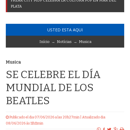
F
R
E
A
K
C
I
T
Y
M
D
P
C
E
L
E
B
R
A
L
A
C
U
L
T
U
R
A
P
O
P
E
N
M
A
R
D
E
L
P
L
A
T
A
USTED ESTA AQUI
Início
→
Notícias
→
Musica
Musica
SE CELEBRE EL DÍA
MUNDIAL DE LOS
BEATLES
Publicado el dia 07/06/2026 a las 20h27min | Atualizado dia
08/06/2026 às 11h11min