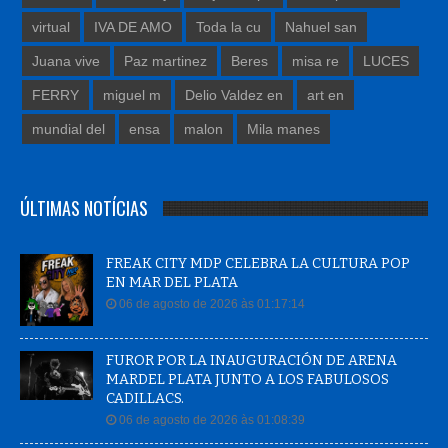
virtual
IVA DE AMO
Toda la cu
Nahuel san
Juana vive
Paz martinez
Beres
misa re
LUCES
FERRY
miguel m
Delio Valdez en
art en
mundial del
ensa
malon
Mila manes
ÚLTIMAS NOTÍCIAS
FREAK CITY MDP CELEBRA LA CULTURA POP
EN MAR DEL PLATA
06 de agosto de 2026 às 01:17:14
FUROR POR LA INAUGURACIÓN DE ARENA
MARDEL PLATA JUNTO A LOS FABULOSOS
CADILLACS.
06 de agosto de 2026 às 01:08:39