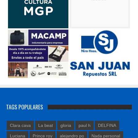
TAGS POPULARES
Clara cava
La beat
gloria
paul h
DELFINA
Luciana
Prince roy
alejandro po
Nada personal