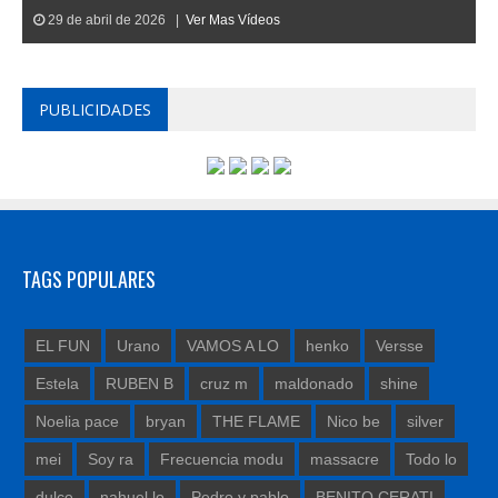
29 de abril de 2026 |
Ver Mas Vídeos
PUBLICIDADES
TAGS POPULARES
EL FUN
Urano
VAMOS A LO
henko
Versse
Estela
RUBEN B
cruz m
maldonado
shine
Noelia pace
bryan
THE FLAME
Nico be
silver
mei
Soy ra
Frecuencia modu
massacre
Todo lo
dulce
nahuel lo
Pedro y pablo
BENITO CERATI