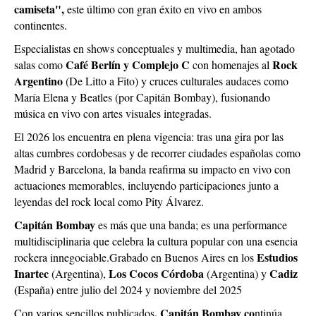
camiseta",
este último con gran éxito en vivo en ambos
continentes.
Especialistas en shows conceptuales y multimedia, han agotado
Café Berlín y Complejo C
Rock
salas como
con homenajes al
Argentino
(De Litto a Fito) y cruces culturales audaces como
María Elena y Beatles (por Capitán Bombay), fusionando
música en vivo con artes visuales integradas.
El 2026 los encuentra en plena vigencia: tras una gira por las
altas cumbres cordobesas y de recorrer ciudades españolas como
Madrid y Barcelona, la banda reafirma su impacto en vivo con
actuaciones memorables, incluyendo participaciones junto a
leyendas del rock local como Pity Álvarez.
Capitán Bombay
es más que una banda; es una performance
multidisciplinaria que celebra la cultura popular con una esencia
Estudios
rockera innegociable.Grabado en Buenos Aires en los
Inartec
Los Cocos Córdoba
Cadiz
(Argentina),
(Argentina) y
(
España) entre julio del 2024 y noviembre del 2025
, Capitán Bombay co
Con varios sencillos publicados
ntinúa