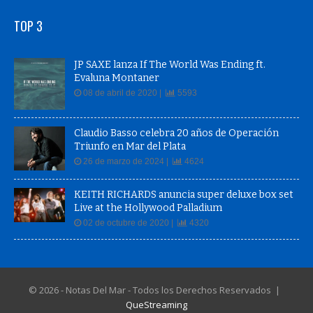
TOP 3
JP SAXE lanza If The World Was Ending ft.
Evaluna Montaner
08 de abril de 2020 |
5593
Claudio Basso celebra 20 años de Operación
Triunfo en Mar del Plata
26 de marzo de 2024 |
4624
KEITH RICHARDS anuncia super deluxe box set
Live at the Hollywood Palladium
02 de octubre de 2020 |
4320
© 2026 - Notas Del Mar - Todos los Derechos Reservados |
QueStreaming