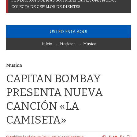
F
U
N
D
A
C
I
Ó
N
S
O
L
M
Á
S
S
O
N
R
I
S
A
S
L
A
N
Z
A
U
N
A
N
U
E
V
A
C
O
L
E
C
T
A
D
E
C
E
P
I
L
L
O
S
D
E
D
I
E
N
T
E
S
USTED ESTA AQUI
Início
→
Notícias
→
Musica
Musica
CAPITAN BOMBAY
PRESENTA NUEVA
CANCIÓN «LA
CAMISETA»