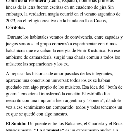
Conil de la Frontera
(Cádiz, España), donde las primeras
líneas de la letra fueron escritas en un cuaderno de gira.Sin
embargo, la verdadera magia ocurrió en el verano argentino de
Los Cocos,
2023, en el refugio creativo de la banda en
Córdoba.
Durante los habituales veranos de convivencia, entre zapadas y
juegos sonoros, el grupo comenzó a experimentar con ritmos
balcánicos que evocaban la energía de Emir Kusturica. En ese
ambiente de camaradería, surgió una charla común a todos los
músicos: las separaciones y los ex.
Al repasar las historias de amor pasadas de los integrantes,
apareció una conclusión universal: todos los ex se habían
quedado con algo propio de los músicos. Esa idea del "botín de
guerra" emocional transformó la canción.El estribillo fue
reescrito con una impronta bien argentina y "stonera", dándole
voz a ese sentimiento tan compartido: todos y todas tenemos un
ex que se quedó con algo nuestro.
El Sonido:
Un puente entre los Balcanes, el Cuarteto y el Rock
"La Camiseta"
Musicalmente,
es un experimento audaz. La