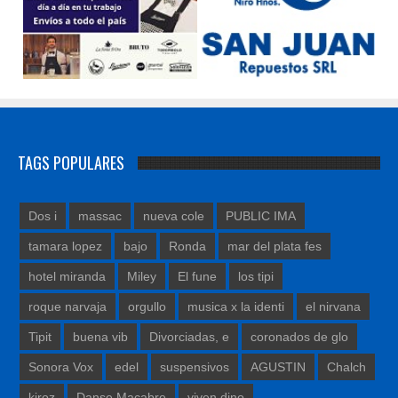
TAGS POPULARES
Dos i
massac
nueva cole
PUBLIC IMA
tamara lopez
bajo
Ronda
mar del plata fes
hotel miranda
Miley
El fune
los tipi
roque narvaja
orgullo
musica x la identi
el nirvana
Tipit
buena vib
Divorciadas, e
coronados de glo
Sonora Vox
edel
suspensivos
AGUSTIN
Chalch
kiroz
Danse Macabre
viven dino