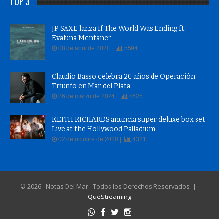
TOP 3
JP SAXE lanza If The World Was Ending ft.
Evaluna Montaner
08 de abril de 2020 |
5594
Claudio Basso celebra 20 años de Operación
Triunfo en Mar del Plata
26 de marzo de 2024 |
4625
KEITH RICHARDS anuncia super deluxe box set
Live at the Hollywood Palladium
02 de octubre de 2020 |
4321
© 2026 - Notas Del Mar - Todos los Derechos Reservados |
QueStreaming