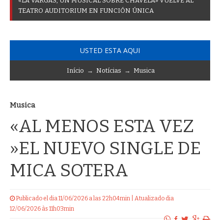
«
L
A
V
A
R
G
A
S
,
U
N
M
U
S
I
C
A
L
S
O
B
R
E
C
H
A
V
E
L
A
»
V
U
E
L
V
E
A
L
T
E
A
T
R
O
A
U
D
I
T
O
R
I
U
M
E
N
F
U
N
C
I
Ó
N
Ú
N
I
C
A
USTED ESTA AQUI
Início
→
Notícias
→
Musica
Musica
«AL MENOS ESTA VEZ
»EL NUEVO SINGLE DE
MICA SOTERA
Publicado el dia 11/06/2026 a las 22h04min | Atualizado dia
12/06/2026 às 11h03min