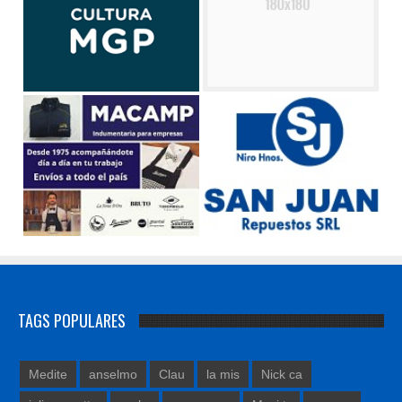
TAGS POPULARES
Medite
anselmo
Clau
la mis
Nick ca