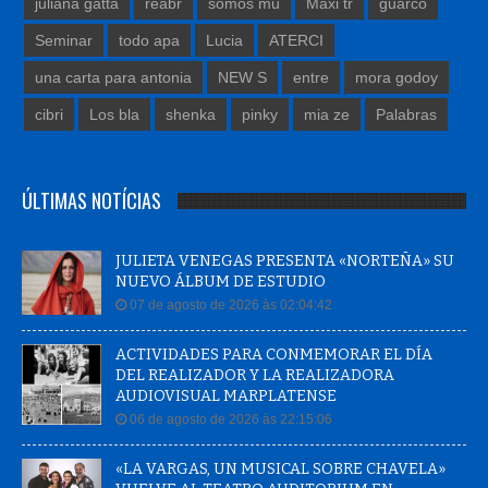
juliana gatta
reabr
somos mu
Maxi tr
guarco
Seminar
todo apa
Lucia
ATERCI
una carta para antonia
NEW S
entre
mora godoy
cibri
Los bla
shenka
pinky
mia ze
Palabras
ÚLTIMAS NOTÍCIAS
JULIETA VENEGAS PRESENTA «NORTEÑA» SU
NUEVO ÁLBUM DE ESTUDIO
07 de agosto de 2026 às 02:04:42
ACTIVIDADES PARA CONMEMORAR EL DÍA
DEL REALIZADOR Y LA REALIZADORA
AUDIOVISUAL MARPLATENSE
06 de agosto de 2026 às 22:15:06
«LA VARGAS, UN MUSICAL SOBRE CHAVELA»