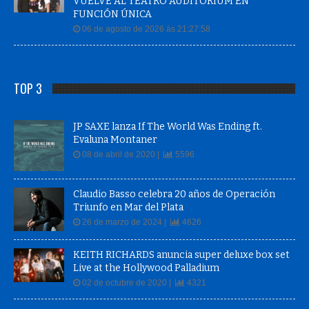
VUELVE AL TEATRO AUDITORIUM EN
FUNCIÓN ÚNICA
06 de agosto de 2026 às 21:27:58
TOP 3
JP SAXE lanza If The World Was Ending ft.
Evaluna Montaner
08 de abril de 2020 |
5596
Claudio Basso celebra 20 años de Operación
Triunfo en Mar del Plata
26 de marzo de 2024 |
4626
KEITH RICHARDS anuncia super deluxe box set
Live at the Hollywood Palladium
02 de octubre de 2020 |
4321