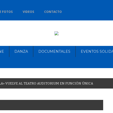
E FOTOS
VIDEOS
CONTACTO
NE
DANZA
DOCUMENTALES
EVENTOS SOLID
L
A
»
V
U
E
L
V
E
A
L
T
E
A
T
R
O
A
U
D
I
T
O
R
I
U
M
E
N
F
U
N
C
I
Ó
N
Ú
N
I
C
A