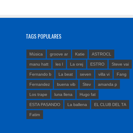
TAGS POPULARES
Música
groove ar
Katie
ASTROCL
manu hatt
les l
La orej
ESTRO
Steve vai
Fernando b
La beat
seven
villa vi
Fang
Fernandez
buena vib
Stev
amanda p
Los trape
luna llena
Hugo fat
ESTA PASANDO
La ballena
EL CLUB DEL TA
Fatim