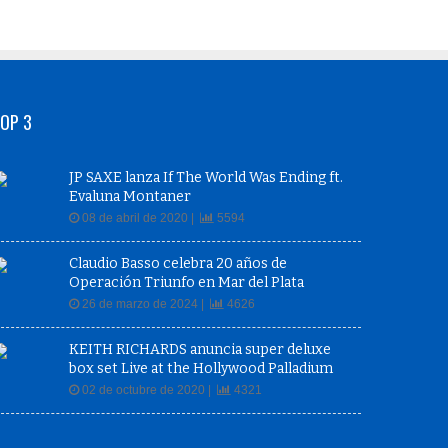
OP 3
JP SAXE lanza If The World Was Ending ft.
Evaluna Montaner
08 de abril de 2020 |
5594
Claudio Basso celebra 20 años de
Operación Triunfo en Mar del Plata
26 de marzo de 2024 |
4626
KEITH RICHARDS anuncia super deluxe
box set Live at the Hollywood Palladium
02 de octubre de 2020 |
4321