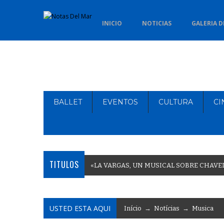
INICIO
NOTICIAS
GALERIA D
BALLET
EVENTOS
CULTURA
CI
TITULOS
«
L
A
V
A
R
G
A
S
,
U
N
M
U
S
I
C
A
L
S
O
B
R
E
C
H
A
V
E
USTED ESTA AQUI
Início
→
Notícias
→
Musica