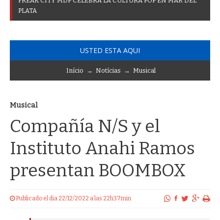
F
R
E
A
K
C
I
T
Y
M
D
P
C
E
L
E
B
R
A
L
A
C
U
L
T
U
R
A
P
O
P
E
N
M
A
R
D
E
L
P
L
A
T
A
USTED ESTA AQUI
Início
→
Notícias
→
Musical
Musical
Compañía N/S y el
Instituto Anahi Ramos
presentan BOOMBOX
Publicado el dia 22/12/2022 a las 22h37min