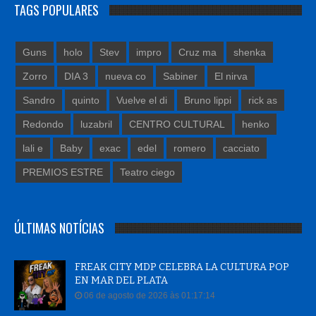
TAGS POPULARES
Guns
holo
Stev
impro
Cruz ma
shenka
Zorro
DIA 3
nueva co
Sabiner
El nirva
Sandro
quinto
Vuelve el di
Bruno lippi
rick as
Redondo
luzabril
CENTRO CULTURAL
henko
lali e
Baby
exac
edel
romero
cacciato
PREMIOS ESTRE
Teatro ciego
ÚLTIMAS NOTÍCIAS
FREAK CITY MDP CELEBRA LA CULTURA POP
EN MAR DEL PLATA
06 de agosto de 2026 às 01:17:14