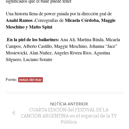
significados que el baile puede tener
Una historia llena de power guiada por la dirección gral de
Anahi Ramos .
Micaela Córdoba, Maggie
Coreografias de
Meschino y Matto Spini
En la piel de los bailarines:
.
Ana Ali, Martina Binda, Micaela
Campos, Alberto Castillo, Maggie Meschino, Johanna “Jace”
Mosiewicki, Alan Nuñez, Angeles Rivera Ríos, Agustina
Silguero, Luciano Soraire
Fonte:
notas del mar
NOTÍCIA ANTERIOR
CUARTA EDICIÓN del FESTIVAL DE LA
CANCIÓN ARGENTINA en el especial de la TV
Pública