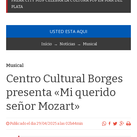
F
R
E
A
K
C
I
T
Y
M
D
P
C
E
L
E
B
R
A
L
A
C
U
L
T
U
R
A
P
O
P
E
N
M
A
R
D
E
L
P
L
A
T
A
USTED ESTA AQUI
Início
→
Notícias
→
Musical
Musical
Centro Cultural Borges
presenta «Mi querido
señor Mozart»
Publicado el dia 29/04/2025 a las 02h44min