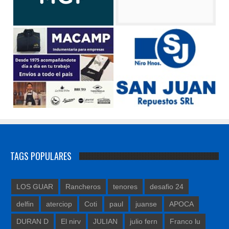
TAGS POPULARES
LOS GUAR
Rancheros
tenores
desafio 24
delfin
aterciop
Coti
paul
juanse
APOCA
DURAN D
El nirv
JULIAN
julio fern
Franco lu