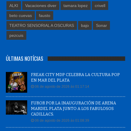
ALKI
Vacaciones diver
tamara lopez
crivell
beto cuevas
fausto
TEATRO SENSORIAL A OSCURAS
bajo
Sonar
pezcuis
ÚLTIMAS NOTÍCIAS
FREAK CITY MDP CELEBRA LA CULTURA POP
EN MAR DEL PLATA
06 de agosto de 2026 às 01:17:14
FUROR POR LA INAUGURACIÓN DE ARENA
MARDEL PLATA JUNTO A LOS FABULOSOS
CADILLACS.
06 de agosto de 2026 às 01:08:39