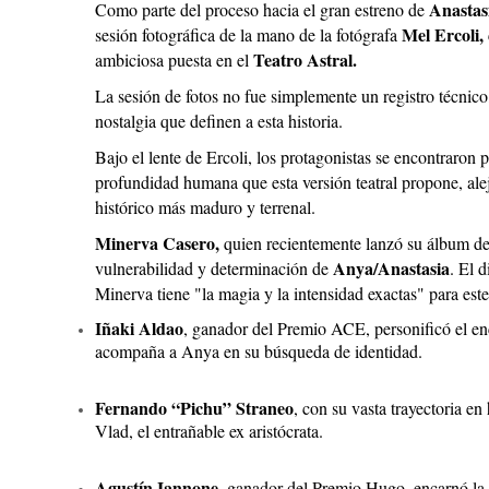
Anastasi
Como parte del proceso hacia el gran estreno de
Mel Ercoli,
sesión fotográfica de la mano de la fotógrafa
Teatro Astral.
ambiciosa puesta en el
La sesión de fotos no fue simplemente un registro técnic
nostalgia que definen a esta historia.
Bajo el lente de Ercoli, los protagonistas se encontraron p
profundidad humana que esta versión teatral propone, al
histórico más maduro y terrenal.
Minerva Casero,
quien recientemente lanzó su álbum de
Anya/Anastasia
vulnerabilidad y determinación de
. El d
Minerva tiene "la magia y la intensidad exactas" para este
Iñaki Aldao
, ganador del Premio ACE, personificó el enc
acompaña a Anya en su búsqueda de identidad.
Fernando “Pichu” Straneo
, con su vasta trayectoria e
Vlad, el entrañable ex aristócrata.
Agustín Iannone,
ganador del Premio Hugo, encarnó la i