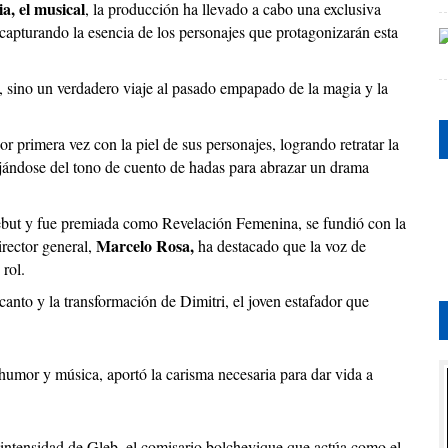
a, el musical
, la producción ha llevado a cabo una exclusiva
capturando la esencia de los personajes que protagonizarán esta
o, sino un verdadero viaje al pasado empapado de la magia y la
or primera vez con la piel de sus personajes, logrando retratar la
ejándose del tono de cuento de hadas para abrazar un drama
but y fue premiada como Revelación Femenina, se fundió con la
Marcelo Rosa,
irector general,
ha destacado que la voz de
 rol.
anto y la transformación de Dimitri, el joven estafador que
n humor y música, aportó la carisma necesaria para dar vida a
ntensidad de Gleb, el comisario bolchevique que actúa como el