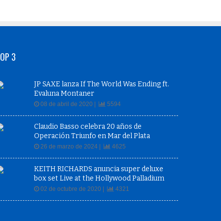
OP 3
JP SAXE lanza If The World Was Ending ft.
Evaluna Montaner
08 de abril de 2020 |
5594
Claudio Basso celebra 20 años de
Operación Triunfo en Mar del Plata
26 de marzo de 2024 |
4625
KEITH RICHARDS anuncia super deluxe
box set Live at the Hollywood Palladium
02 de octubre de 2020 |
4321