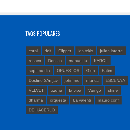
TAGS POPULARES
coral
delf
Clipper
los tekis
julian latorre
resaca
Dos ico
manuel tu
KAROL
septimo dia
OPUESTOS
Glen
Fatim
Destino SAn jav
john mc
marica
ESCENA A
VELVET
ozuna
la pipa
Van go
shine
dharma
orquesta
La valenti
mauro conf
DE HACERLO