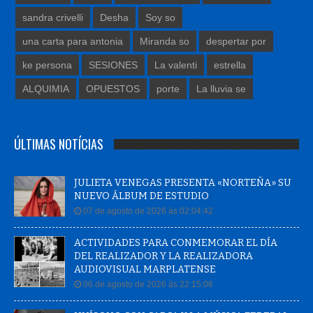
sandra crivelli
Desha
Soy so
una carta para antonia
Miranda so
despertar por
ke persona
SESIONES
La valenti
estrella
ALQUIMIA
OPUESTOS
porte
La lluvia se
ÚLTIMAS NOTÍCIAS
JULIETA VENEGAS PRESENTA «NORTEÑA» SU
NUEVO ÁLBUM DE ESTUDIO
07 de agosto de 2026 às 02:04:42
ACTIVIDADES PARA CONMEMORAR EL DÍA
DEL REALIZADOR Y LA REALIZADORA
AUDIOVISUAL MARPLATENSE
06 de agosto de 2026 às 22:15:06