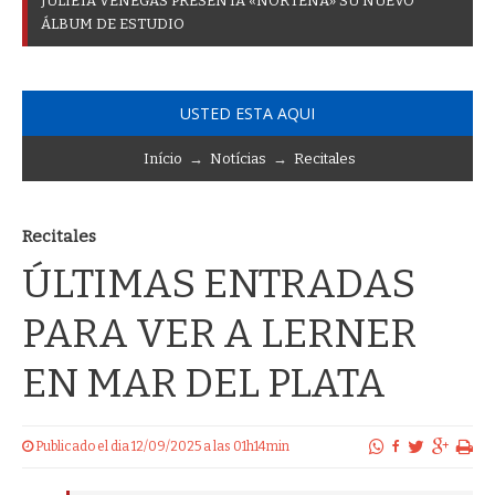
J
U
L
I
E
T
A
V
E
N
E
G
A
S
P
R
E
S
E
N
T
A
«
N
O
R
T
E
Ñ
A
»
S
U
N
U
E
V
O
Á
L
B
U
M
D
E
E
S
T
U
D
I
O
USTED ESTA AQUI
Início
→
Notícias
→
Recitales
Recitales
ÚLTIMAS ENTRADAS
PARA VER A LERNER
EN MAR DEL PLATA
Publicado el dia 12/09/2025 a las 01h14min