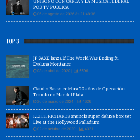
UNÍSONO CON CARCA Y LA MÚSICA FEDERAL
POR TV PÚBLICA
06 de agosto de 2026 às 21:48:38
TOP 3
JP SAXE lanza If The World Was Ending ft.
Evaluna Montaner
08 de abril de 2020 |
5596
Claudio Basso celebra 20 años de Operación
Triunfo en Mar del Plata
26 de marzo de 2024 |
4626
KEITH RICHARDS anuncia super deluxe box set
Live at the Hollywood Palladium
02 de octubre de 2020 |
4321