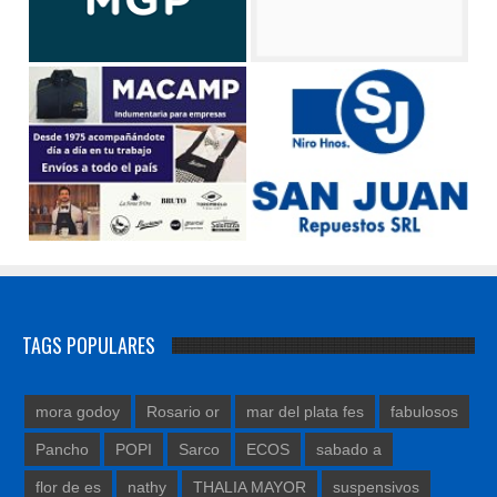
TAGS POPULARES
mora godoy
Rosario or
mar del plata fes
fabulosos
Pancho
POPI
Sarco
ECOS
sabado a
flor de es
nathy
THALIA MAYOR
suspensivos