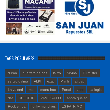
TAGS POPULARES
duran
cuarteto de nos
la tro
Silvina
Tu mister
sergio dalma
ALKI
exac
Marili
airbag
La valenti
mei
manu hatt
Portal
zoot
La logia
dat
DULCE IR
VAMOS A LO
ahora que so
Rock en ba
funky munchies
ES PATRIMO