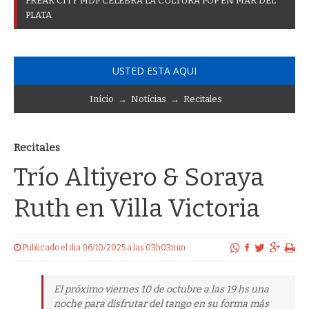
F
R
E
A
K
C
I
T
Y
M
D
P
C
E
L
E
B
R
A
L
A
C
U
L
T
U
R
A
P
O
P
E
N
M
A
R
D
E
L
P
L
A
T
A
USTED ESTA AQUI
Início
→
Notícias
→
Recitales
Recitales
Trío Altiyero & Soraya
Ruth en Villa Victoria
Publicado el dia 06/10/2025 a las 03h03min
El próximo viernes 10 de octubre a las 19 hs una
noche para disfrutar del tango en su forma más