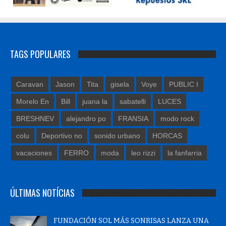
TAGS POPULARES
Caravan
Jason
Tita
gisela
Voye
PUBLIC I
Morelo En
Bill
juana la
sabatelli
LUCES
BRESHNEV
alejandro po
FRANSIA
modo rock
colu
Deportivo no
sonido urbano
HORCAS
vacaciones
FERRO
moda
leo rizzi
la fanfarria
ÚLTIMAS NOTÍCIAS
FUNDACIÓN SOL MÁS SONRISAS LANZA UNA