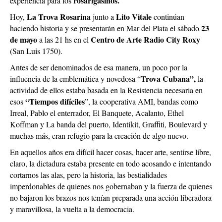
rosarigasinos.
experiencia para los
La Trova Rosarina
Lito Vitale
Hoy,
junto a
continúan
23
haciendo historia y se presentarán en Mar del Plata el sábado
de mayo
Centro de Arte Radio City Roxy
a las 21 hs en el
(San Luis 1750).
Antes de ser denominados de esa manera, un poco por la
Trova Cubana”,
influencia de la emblemática y novedosa “
la
actividad de ellos estaba basada en la Resistencia necesaria en
“Tiempos difíciles
esos
”, la cooperativa AMI, bandas como
Irreal, Pablo el enterrador, El Banquete, Acalanto, Ethel
Koffman y La banda del puerto, Identikit, Graffiti, Boulevard y
muchas más, eran refugio para la creación de algo nuevo.
En aquellos años era difícil hacer cosas, hacer arte, sentirse libre,
claro, la dictadura estaba presente en todo acosando e intentando
cortarnos las alas, pero la historia, las bestialidades
imperdonables de quienes nos gobernaban y la fuerza de quienes
no bajaron los brazos nos tenían preparada una acción liberadora
y maravillosa, la vuelta a la democracia.