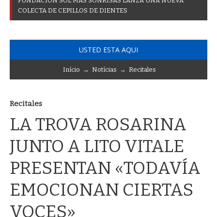
F
U
N
D
A
C
I
Ó
N
S
O
L
M
Á
S
S
O
N
R
I
S
A
S
L
A
N
Z
A
U
N
A
N
U
E
V
A
C
O
L
E
C
T
A
D
E
C
E
P
I
L
L
O
S
D
E
D
I
E
N
T
E
S
USTED ESTA AQUI
Início
→
Notícias
→
Recitales
Recitales
LA TROVA ROSARINA
JUNTO A LITO VITALE
PRESENTAN «TODAVÍA
EMOCIONAN CIERTAS
VOCES»