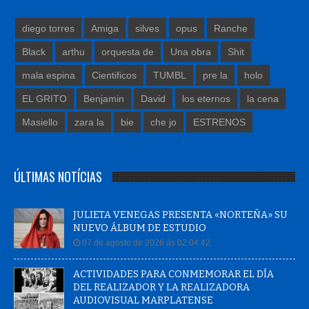
diego torres
Amiga
silves
opus
Ranche
Black
arthu
orquesta de
Una obra
Shit
mala espina
Cientificos
TUMBL
pre la
holo
EL GRITO
Benjamin
David
los eternos
la cena
Masiello
zara la
bie
che jo
ESTRENOS
ÚLTIMAS NOTÍCIAS
JULIETA VENEGAS PRESENTA «NORTEÑA» SU
NUEVO ÁLBUM DE ESTUDIO
07 de agosto de 2026 às 02:04:42
ACTIVIDADES PARA CONMEMORAR EL DÍA
DEL REALIZADOR Y LA REALIZADORA
AUDIOVISUAL MARPLATENSE