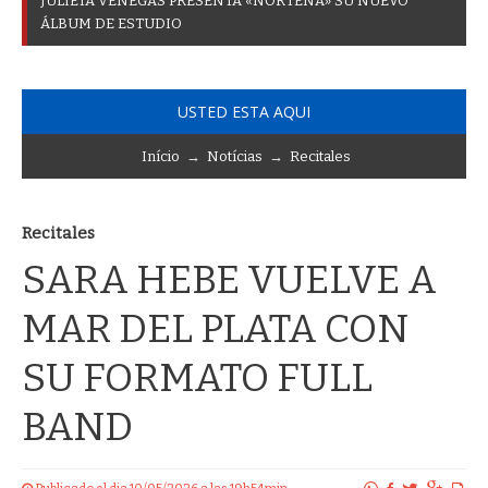
J
U
L
I
E
T
A
V
E
N
E
G
A
S
P
R
E
S
E
N
T
A
«
N
O
R
T
E
Ñ
A
»
S
U
N
U
E
V
O
Á
L
B
U
M
D
E
E
S
T
U
D
I
O
USTED ESTA AQUI
Início
→
Notícias
→
Recitales
Recitales
SARA HEBE VUELVE A
MAR DEL PLATA CON
SU FORMATO FULL
BAND