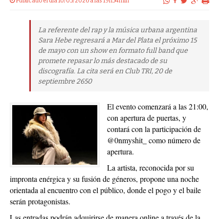
Publicado el dia 10/05/2026 a las 19h54min
La referente del rap y la música urbana argentina
Sara Hebe regresará a Mar del Plata el próximo 15
de mayo con un show en formato full band que
promete repasar lo más destacado de su
discografía. La cita será en Club TRI, 20 de
septiembre 2650
El evento comenzará a las 21:00,
con apertura de puertas, y
contará con la participación de
@0nmyshit_ como número de
apertura.
La artista, reconocida por su
impronta enérgica y su fusión de géneros, propone una noche
orientada al encuentro con el público, donde el pogo y el baile
serán protagonistas.
Las entradas podrán adquirirse de manera online a través de la