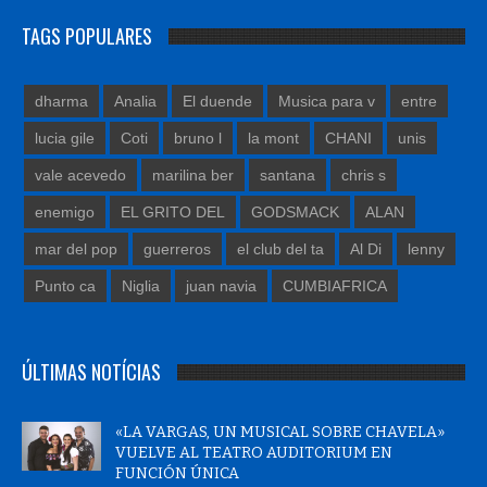
TAGS POPULARES
dharma
Analia
El duende
Musica para v
entre
lucia gile
Coti
bruno l
la mont
CHANI
unis
vale acevedo
marilina ber
santana
chris s
enemigo
EL GRITO DEL
GODSMACK
ALAN
mar del pop
guerreros
el club del ta
Al Di
lenny
Punto ca
Niglia
juan navia
CUMBIAFRICA
ÚLTIMAS NOTÍCIAS
«LA VARGAS, UN MUSICAL SOBRE CHAVELA»
VUELVE AL TEATRO AUDITORIUM EN
FUNCIÓN ÚNICA