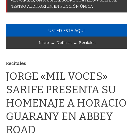
«
L
A
V
A
R
G
A
S
,
U
N
M
U
S
I
C
A
L
S
O
B
R
E
C
H
A
V
E
L
A
»
V
U
E
L
V
E
A
L
T
E
A
T
R
O
A
U
D
I
T
O
R
I
U
M
E
N
F
U
N
C
I
Ó
N
Ú
N
I
C
A
USTED ESTA AQUI
Início
→
Notícias
→
Recitales
Recitales
JORGE «MIL VOCES»
SARIFE PRESENTA SU
HOMENAJE A HORACIO
GUARANY EN ABBEY
ROAD