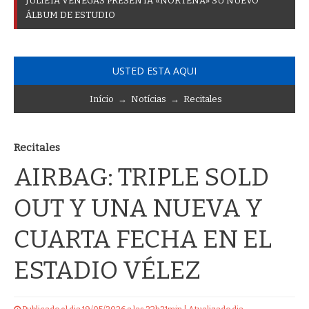
J
U
L
I
E
T
A
V
E
N
E
G
A
S
P
R
E
S
E
N
T
A
«
N
O
R
T
E
Ñ
A
»
S
U
N
U
E
V
O
Á
L
B
U
M
D
E
E
S
T
U
D
I
O
USTED ESTA AQUI
Início
→
Notícias
→
Recitales
Recitales
AIRBAG: TRIPLE SOLD
OUT Y UNA NUEVA Y
CUARTA FECHA EN EL
ESTADIO VÉLEZ