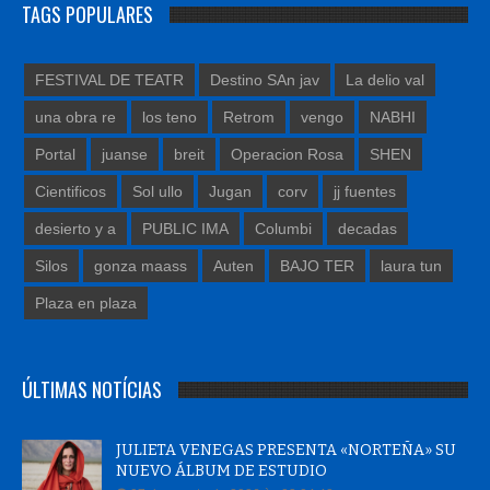
TAGS POPULARES
FESTIVAL DE TEATR
Destino SAn jav
La delio val
una obra re
los teno
Retrom
vengo
NABHI
Portal
juanse
breit
Operacion Rosa
SHEN
Cientificos
Sol ullo
Jugan
corv
jj fuentes
desierto y a
PUBLIC IMA
Columbi
decadas
Silos
gonza maass
Auten
BAJO TER
laura tun
Plaza en plaza
ÚLTIMAS NOTÍCIAS
JULIETA VENEGAS PRESENTA «NORTEÑA» SU
NUEVO ÁLBUM DE ESTUDIO