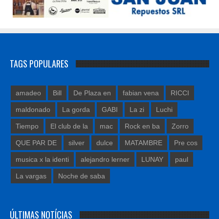
TAGS POPULARES
amadeo
Bill
De Plaza en
fabian vena
RICCI
maldonado
La gorda
GABI
La zi
Luchi
Tiempo
El club de la
mac
Rock en ba
Zorro
QUE PAR DE
silver
dulce
MATAMBRE
Pre cos
musica x la identi
alejandro lerner
LUNAY
paul
La vargas
Noche de saba
ÚLTIMAS NOTÍCIAS