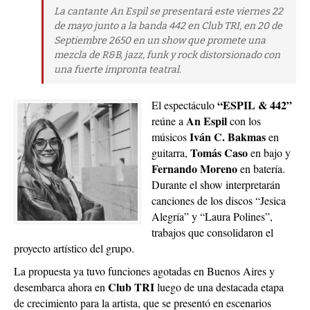
La cantante An Espil se presentará este viernes 22
de mayo junto a la banda 442 en Club TRI, en 20 de
Septiembre 2650 en un show que promete una
mezcla de R&B, jazz, funk y rock distorsionado con
una fuerte impronta teatral.
“ESPIL & 442”
El espectáculo
An Espil
reúne a
con los
Iván C. Bakmas
músicos
en
Tomás Caso
guitarra,
en bajo y
Fernando Moreno
en batería.
Durante el show interpretarán
canciones de los discos “Jesica
Alegría” y “Laura Polines”,
trabajos que consolidaron el
proyecto artístico del grupo.
La propuesta ya tuvo funciones agotadas en Buenos Aires y
Club TRI
desembarca ahora en
luego de una destacada etapa
de crecimiento para la artista, que se presentó en escenarios