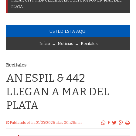
F
R
E
A
K
C
I
T
Y
M
D
P
C
E
L
E
B
R
A
L
A
C
U
L
T
U
R
A
P
O
P
E
N
M
A
R
D
E
L
P
L
A
T
A
USTED ESTA AQUI
Início
→
Notícias
→
Recitales
Recitales
AN ESPIL & 442
LLEGAN A MAR DEL
PLATA
Publicado el dia 21/05/2026 a las 00h28min