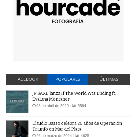
FACEBOOK
POPULARES
ÚLTIMAS
JP SAXE lanza If The World Was Ending ft.
Evaluna Montaner
08 de abril de 2020 |
5594
Claudio Basso celebra 20 años de Operación
Triunfo en Mar del Plata
26 de marzo de 2024 |
4625