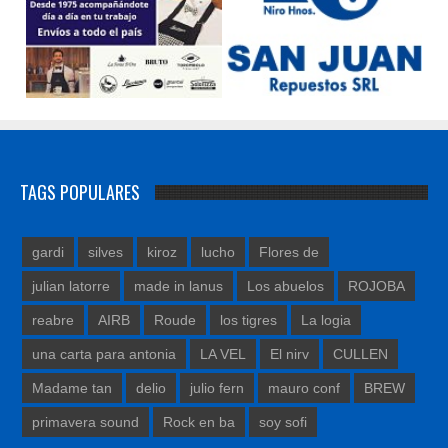
TAGS POPULARES
gardi
silves
kiroz
lucho
Flores de
julian latorre
made in lanus
Los abuelos
ROJOBA
reabre
AIRB
Roude
los tigres
La logia
una carta para antonia
LA VEL
El nirv
CULLEN
Madame tan
delio
julio fern
mauro conf
BREW
primavera sound
Rock en ba
soy sofi