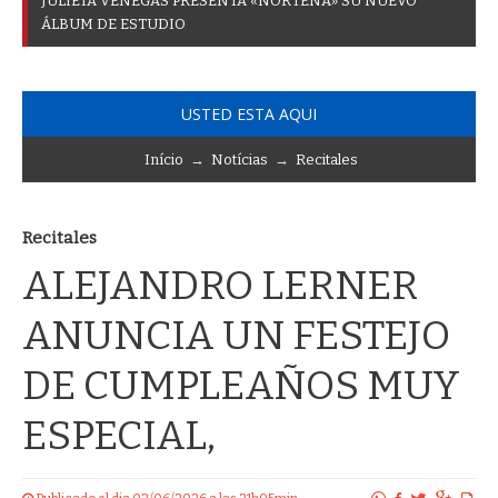
J
U
L
I
E
T
A
V
E
N
E
G
A
S
P
R
E
S
E
N
T
A
«
N
O
R
T
E
Ñ
A
»
S
U
N
U
E
V
O
Á
L
B
U
M
D
E
E
S
T
U
D
I
O
USTED ESTA AQUI
Início
→
Notícias
→
Recitales
Recitales
ALEJANDRO LERNER
ANUNCIA UN FESTEJO
DE CUMPLEAÑOS MUY
ESPECIAL,