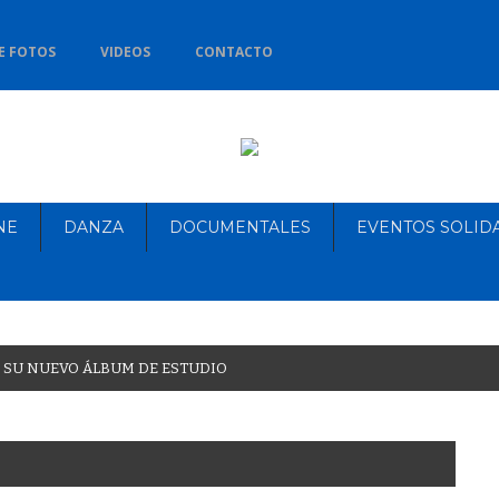
E FOTOS
VIDEOS
CONTACTO
NE
DANZA
DOCUMENTALES
EVENTOS SOLID
S
U
N
U
E
V
O
Á
L
B
U
M
D
E
E
S
T
U
D
I
O