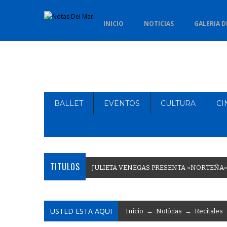
INICIO
NOTICIAS
GALERIA D
BALLET
EVENTOS
CULTURA
CI
TITULOS
J
U
L
I
E
T
A
V
E
N
E
G
A
S
P
R
E
S
E
N
T
A
«
N
O
R
T
E
Ñ
A
»
USTED ESTA AQUI
Início
→
Notícias
→
Recitales