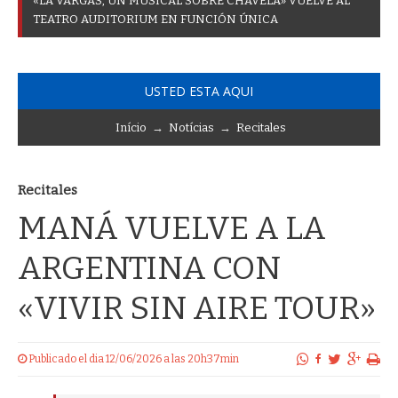
«
L
A
V
A
R
G
A
S
,
U
N
M
U
S
I
C
A
L
S
O
B
R
E
C
H
A
V
E
L
A
»
V
U
E
L
V
E
A
L
T
E
A
T
R
O
A
U
D
I
T
O
R
I
U
M
E
N
F
U
N
C
I
Ó
N
Ú
N
I
C
A
USTED ESTA AQUI
Início
→
Notícias
→
Recitales
Recitales
MANÁ VUELVE A LA
ARGENTINA CON
«VIVIR SIN AIRE TOUR»
Publicado el dia 12/06/2026 a las 20h37min