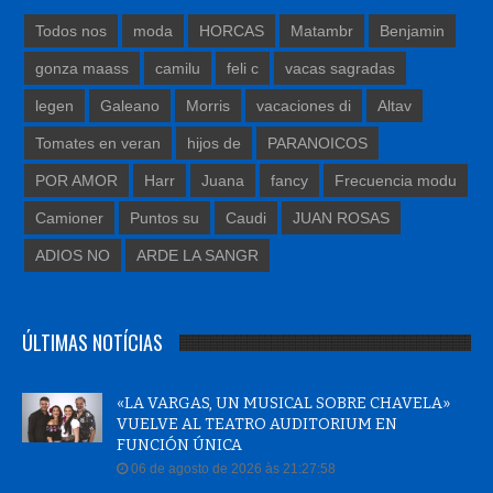
Todos nos
moda
HORCAS
Matambr
Benjamin
gonza maass
camilu
feli c
vacas sagradas
legen
Galeano
Morris
vacaciones di
Altav
Tomates en veran
hijos de
PARANOICOS
POR AMOR
Harr
Juana
fancy
Frecuencia modu
Camioner
Puntos su
Caudi
JUAN ROSAS
ADIOS NO
ARDE LA SANGR
ÚLTIMAS NOTÍCIAS
«LA VARGAS, UN MUSICAL SOBRE CHAVELA»
VUELVE AL TEATRO AUDITORIUM EN
FUNCIÓN ÚNICA
06 de agosto de 2026 às 21:27:58