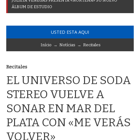
J
U
L
I
E
T
A
V
E
N
E
G
A
S
P
R
E
S
E
N
T
A
«
N
O
R
T
E
Ñ
A
»
S
U
N
U
E
V
O
Á
L
B
U
M
D
E
E
S
T
U
D
I
O
USTED ESTA AQUI
Início
→
Notícias
→
Recitales
Recitales
EL UNIVERSO DE SODA
STEREO VUELVE A
SONAR EN MAR DEL
PLATA CON «ME VERÁS
VOLVER»