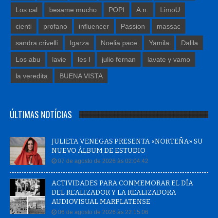
Los cal
besame mucho
POPI
A.n.
LimoU
cienti
profano
influencer
Passion
massac
sandra crivelli
Igarza
Noelia pace
Yamila
Dalila
Los abu
lavie
les l
julio fernan
lavate y vamo
la veredita
BUENA VISTA
ÚLTIMAS NOTÍCIAS
JULIETA VENEGAS PRESENTA «NORTEÑA» SU
NUEVO ÁLBUM DE ESTUDIO
07 de agosto de 2026 às 02:04:42
ACTIVIDADES PARA CONMEMORAR EL DÍA
DEL REALIZADOR Y LA REALIZADORA
AUDIOVISUAL MARPLATENSE
06 de agosto de 2026 às 22:15:06