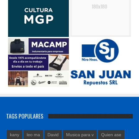
TAGS POPULARES
kany
leo ma
David
Musica para v
Quien ase