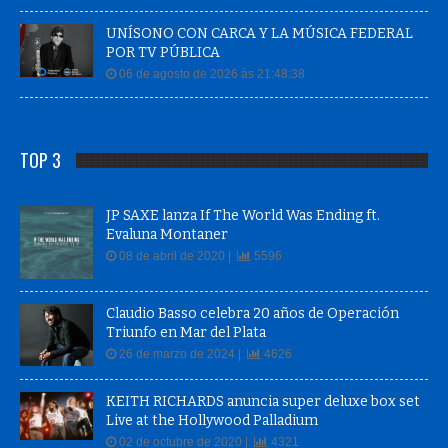
UNÍSONO CON CARCA Y LA MÚSICA FEDERAL
POR TV PÚBLICA
06 de agosto de 2026 às 21:48:38
TOP 3
JP SAXE lanza If The World Was Ending ft.
Evaluna Montaner
08 de abril de 2020 |
5596
Claudio Basso celebra 20 años de Operación
Triunfo en Mar del Plata
26 de marzo de 2024 |
4626
KEITH RICHARDS anuncia super deluxe box set
Live at the Hollywood Palladium
02 de octubre de 2020 |
4321