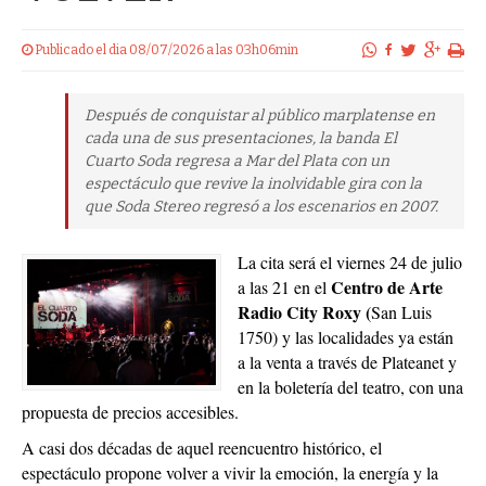
Publicado el dia 08/07/2026 a las 03h06min
Después de conquistar al público marplatense en
cada una de sus presentaciones, la banda El
Cuarto Soda regresa a Mar del Plata con un
espectáculo que revive la inolvidable gira con la
que Soda Stereo regresó a los escenarios en 2007.
La cita será el viernes 24 de julio
Centro de Arte
a las 21 en el
Radio City Roxy (
San Luis
1750) y las localidades ya están
a la venta a través de Plateanet y
en la boletería del teatro, con una
propuesta de precios accesibles.
A casi dos décadas de aquel reencuentro histórico, el
espectáculo propone volver a vivir la emoción, la energía y la