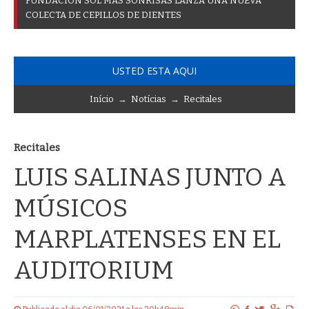
F
U
N
D
A
C
I
Ó
N
S
O
L
M
Á
S
S
O
N
R
I
S
A
S
L
A
N
Z
A
U
N
A
N
U
E
V
A
C
O
L
E
C
T
A
D
E
C
E
P
I
L
L
O
S
D
E
D
I
E
N
T
E
S
USTED ESTA AQUI
Início
→
Notícias
→
Recitales
Recitales
LUIS SALINAS JUNTO A
MÚSICOS
MARPLATENSES EN EL
AUDITORIUM