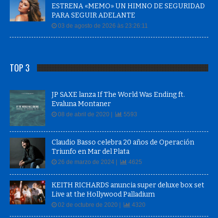
ESTRENA «MEMO» UN HIMNO DE SEGURIDAD
PARA SEGUIR ADELANTE
03 de agosto de 2026 às 23:26:11
TOP 3
JP SAXE lanza If The World Was Ending ft.
Evaluna Montaner
08 de abril de 2020 |
5593
Claudio Basso celebra 20 años de Operación
Triunfo en Mar del Plata
26 de marzo de 2024 |
4625
KEITH RICHARDS anuncia super deluxe box set
Live at the Hollywood Palladium
02 de octubre de 2020 |
4320