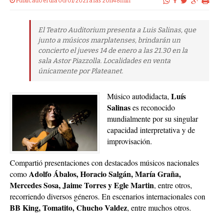
Publicado el dia 06/01/2021 a las 20h48min
El Teatro Auditorium presenta a Luis Salinas, que
junto a músicos marplatenses, brindarán un
concierto el jueves 14 de enero a las 21.30 en la
sala Astor Piazzolla. Localidades en venta
únicamente por Plateanet.
Luís
Músico autodidacta,
Salinas
es reconocido
mundialmente por su singular
capacidad interpretativa y de
improvisación.
Compartió presentaciones con destacados músicos nacionales
Adolfo Ábalos, Horacio Salgán, María Graña,
como
Mercedes Sosa, Jaime Torres y Egle Martin
, entre otros,
recorriendo diversos géneros. En escenarios internacionales con
BB King, Tomatito, Chucho Valdez
, entre muchos otros.