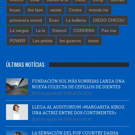
bryan
the faim
weste
Contre
mondo he
primavera sound
Evari
La ballena
DIEGO CHICOU
La vargas
La lo
Estocol
CORDERA
Paz ma
POWER
Las pelota
los guarros
travis
ÚLTIMAS NOTÍCIAS
FUNDACIÓN SOL MÁS SONRISAS LANZA UNA
NUEVA COLECTA DE CEPILLOS DE DIENTES
05 de agosto de 2026 às 01:12:12
LLEGA AL AUDITORIUM «MARGARITA XIRGU.
UNA ACTRIZ ENTRE DOS CONTINENTES»
05 de agosto de 2026 às 01:02:40
LA SENSACIÓN DEL POP COUNTRY DASHA