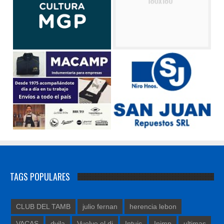
TAGS POPULARES
CLUB DEL TAMB
julio fernan
herencia lebon
VACAS
dvila
Vuelve el di
Intuic
Inimp
ultimas