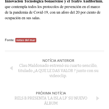
Innovación Tecnológica bonaerense y el Teatro Auditorium
,
que contempla todos los protocolos de prevención en el marco
de la pandemia de Covid-19, con un aforo del 20 por ciento de
ocupación en sus salas.
Fonte:
notas del mar
NOTÍCIA ANTERIOR
Clau Maldonado estrenó su cuarto sencillo,
titulado ¿A QUE LE DAS VALOR ? junto con su
videoclip.
PRÓXIMA NOTÍCIA
RELS B PRESENTA ‘LA ISLA LP’ SU NUEVO
ÁLBUM