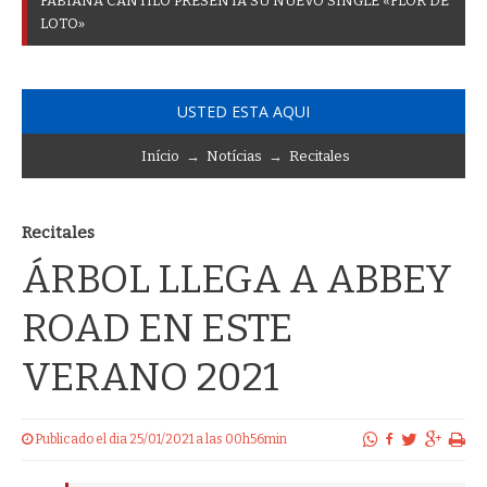
F
A
B
I
A
N
A
C
A
N
T
I
L
O
P
R
E
S
E
N
T
A
S
U
N
U
E
V
O
S
I
N
G
L
E
«
F
L
O
R
D
E
L
O
T
O
»
USTED ESTA AQUI
Início
→
Notícias
→
Recitales
Recitales
ÁRBOL LLEGA A ABBEY
ROAD EN ESTE
VERANO 2021
Publicado el dia 25/01/2021 a las 00h56min