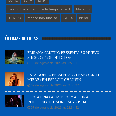
por la
ser y
LA PI
Les Luthiers inaugura la temporada d
Matamb
TENGO
madre hay una so
ADEX
Nena
ÚLTIMAS NOTÍCIAS
FABIANA CANTILO PRESENTA SU NUEVO
SINGLE «FLOR DE LOTO»
08 de agosto de 2026 às 03:29:11
CATA GOMEZ PRESENTA «VERANO EN TU
MIRAR» EN ESPACIO CHAUVIN
07 de agosto de 2026 às 02:54:27
LLEGA ERRO AL MUSEO MAR, UNA
PERFORMANCE SONORA Y VISUAL
07 de agosto de 2026 às 02:34:42