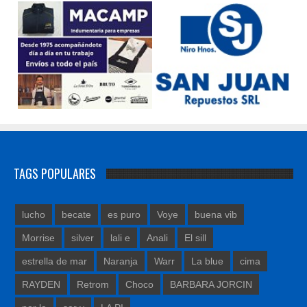
TAGS POPULARES
lucho
becate
es puro
Voye
buena vib
Morrise
silver
lali e
Anali
El sill
estrella de mar
Naranja
Warr
La blue
cima
RAYDEN
Retrom
Choco
BARBARA JORCIN