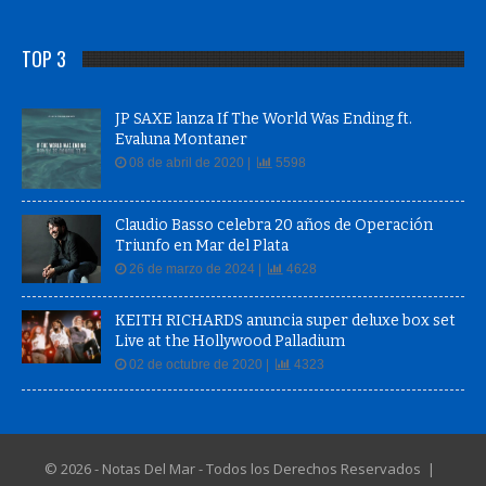
TOP 3
JP SAXE lanza If The World Was Ending ft.
Evaluna Montaner
08 de abril de 2020 |
5598
Claudio Basso celebra 20 años de Operación
Triunfo en Mar del Plata
26 de marzo de 2024 |
4628
KEITH RICHARDS anuncia super deluxe box set
Live at the Hollywood Palladium
02 de octubre de 2020 |
4323
© 2026 - Notas Del Mar - Todos los Derechos Reservados |