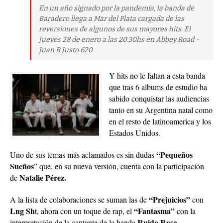
En un año signado por la pandemia, la banda de
Baradero llega a Mar del Plata cargada de las
reversiones de algunos de sus mayores hits. El
Jueves 28 de enero a las 20.30hs en Abbey Road -
Juan B Justo 620
Y hits no le faltan a esta banda
que tras 6 albums de estudio ha
sabido conquistar las audiencias
tanto en su Argentina natal como
en el resto de latinoamerica y los
Estados Unidos.
“Pequeños
Uno de sus temas más aclamados es sin dudas
Sueños
” que, en su nueva versión, cuenta con la participación
Natalie Pérez.
de
“Prejuicios”
A la lista de colaboraciones se suman las de
con
Lng Sh
“Fantasma”
t, ahora con un toque de rap, el
con la
Ruido Rosa,
interpretación de la cantante de la banda