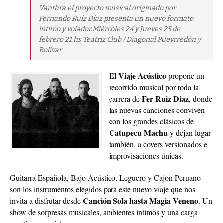
Vanthra el proyecto musical originado por
Fernando Ruíz Díaz presenta un nuevo formato
íntimo y volador.Miércoles 24 y Jueves 25 de
febrero 21 hs Teatriz Club / Diagonal Pueyrredón y
Bolívar
El Viaje Acústico
propone un
recorrido musical por toda la
Fer Ruiz Diaz
carrera de
, donde
las nuevas canciones conviven
con los grandes clásicos de
Catupecu Machu
y dejan lugar
también, a covers versionados e
improvisaciones únicas.
Guitarra Española, Bajo Acústico, Leguero y Cajon Peruano
son los instrumentos elegidos para este nuevo viaje que nos
Canción Sola hasta Magia Veneno
invita a disfrutar desde
. Un
show de sorpresas musicales, ambientes intimos y una carga