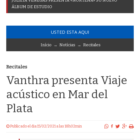
J
U
L
I
E
T
A
V
E
N
E
G
A
S
P
R
E
S
E
N
T
A
«
N
O
R
T
E
Ñ
A
»
S
U
N
U
E
V
O
Á
L
B
U
M
D
E
E
S
T
U
D
I
O
USTED ESTA AQUI
Início
→
Notícias
→
Recitales
Recitales
Vanthra presenta Viaje
acústico en Mar del
Plata
Publicado el dia 15/02/2021 a las 18h02min