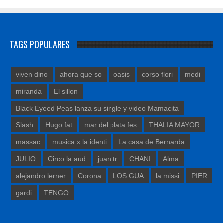
TAGS POPULARES
viven dino
ahora que so
oasis
corso flori
medi
miranda
El sillon
Black Eyeed Peas lanza su single y video Mamacita
Slash
Hugo fat
mar del plata fes
THALIA MAYOR
massac
musica x la identi
La casa de Bernarda
JULIO
Circo la aud
juan tr
CHANI
Alma
alejandro lerner
Corona
LOS GUA
la missi
PIER
gardi
TENGO