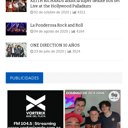
KEITH RICHARDS anuncia super deluxe box set
Live at the Hollywood Palladium
02 de octubre de 2020 |
4321
La Ponderosa Rock and Roll
04 de agosto de 2020 |
4184
ONE DIRECTION 10 AÑOS
23 de julio de 2020 |
3524
PUBLICIDADES