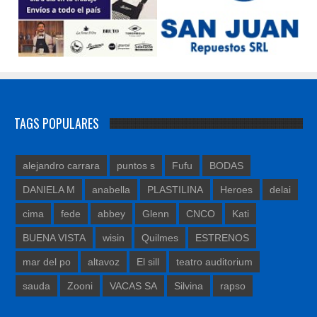
TAGS POPULARES
alejandro carrara
puntos s
Fufu
BODAS
DANIELA M
anabella
PLASTILINA
Heroes
delai
cima
fede
abbey
Glenn
CNCO
Kati
BUENA VISTA
wisin
Quilmes
ESTRENOS
mar del po
altavoz
El sill
teatro auditorium
sauda
Zooni
VACAS SA
Silvina
rapso