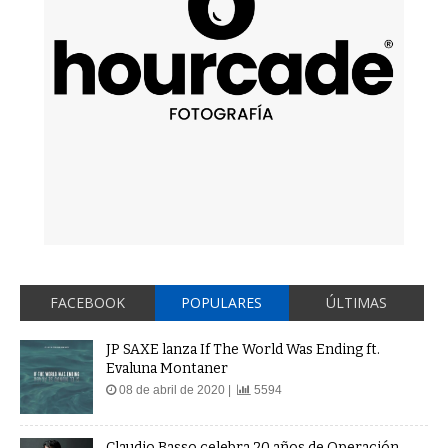
FACEBOOK
POPULARES
ÚLTIMAS
JP SAXE lanza If The World Was Ending ft.
Evaluna Montaner
08 de abril de 2020 |
5594
Claudio Basso celebra 20 años de Operación