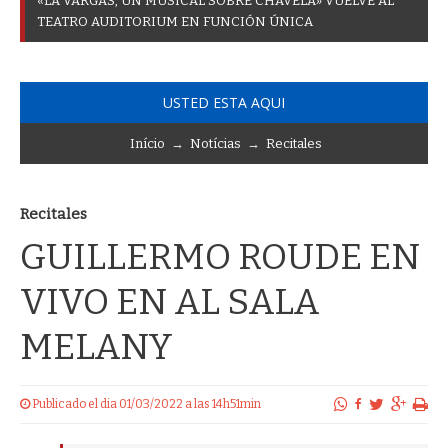
«
L
A
V
A
R
G
A
S
,
U
N
M
U
S
I
C
A
L
S
O
B
R
E
C
H
A
V
E
L
A
»
V
U
E
L
V
E
A
L
T
E
A
T
R
O
A
U
D
I
T
O
R
I
U
M
E
N
F
U
N
C
I
Ó
N
Ú
N
I
C
A
USTED ESTA AQUI
Início
→
Notícias
→
Recitales
Recitales
GUILLERMO ROUDE EN
VIVO EN AL SALA
MELANY
Publicado el dia 01/03/2022 a las 14h51min