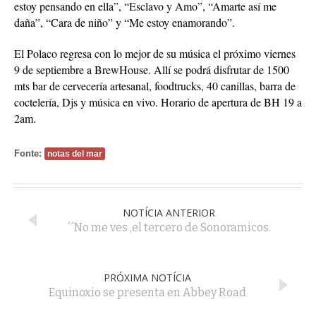
estoy pensando en ella”, “Esclavo y Amo”, “Amarte así me
daña”, “Cara de niño” y “Me estoy enamorando”.
El Polaco regresa con lo mejor de su música el próximo viernes
9 de septiembre a BrewHouse. Allí se podrá disfrutar de 1500
mts bar de cervecería artesanal, foodtrucks, 40 canillas, barra de
coctelería, Djs y música en vivo. Horario de apertura de BH 19 a
2am.
Fonte:
notas del mar
NOTÍCIA ANTERIOR
´´No me ves ,el tercero de Sonoramicos.
PRÓXIMA NOTÍCIA
Equinoxio se presenta en Abbey Road