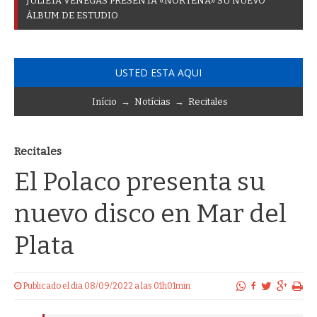
J
U
L
I
E
T
A
V
E
N
E
G
A
S
P
R
E
S
E
N
T
A
«
N
O
R
T
E
Ñ
A
»
S
U
N
U
E
V
O
Á
L
B
U
M
D
E
E
S
T
U
D
I
O
USTED ESTA AQUI
Início
→
Notícias
→
Recitales
Recitales
El Polaco presenta su
nuevo disco en Mar del
Plata
Publicado el dia 08/09/2022 a las 01h01min