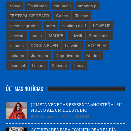
souve
Confirman
catupecu
amanda p
FESTIVAL DE TEATR
Cacho
Teleste
vacas sagradas
beret
septimo dia f
LOVE UP
cacciato
audio
MADRE
crivelli
Semblanza
luzparis
ROCK A BUEN
La valen
HOTEL M
mala es
Juan mar
Deportivo no
No dou
expo cel
Locura
Seminar
Los a
ÚLTIMAS NOTÍCIAS
JULIETA VENEGAS PRESENTA «NORTEÑA» SU
NUEVO ÁLBUM DE ESTUDIO
07 de agosto de 2026 às 02:04:42
ACTIVIDADES PARA CONMEMORAR EL DÍA