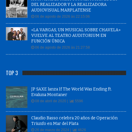
DEL REALIZADOR Y LA REALIZADORA
AUDIOVISUAL MARPLATENSE
06 de agosto de 2026 às 22:15:06
«LA VARGAS, UN MUSICAL SOBRE CHAVELA»
VUELVE AL TEATRO AUDITORIUM EN
FUNCIÓN ÚNICA
06 de agosto de 2026 às 21:27:58
TOP 3
JP SAXE lanza If The World Was Ending ft.
Evaluna Montaner
08 de abril de 2020 |
5596
Claudio Basso celebra 20 años de Operación
Triunfo en Mar del Plata
26 de marzo de 2024 |
4626