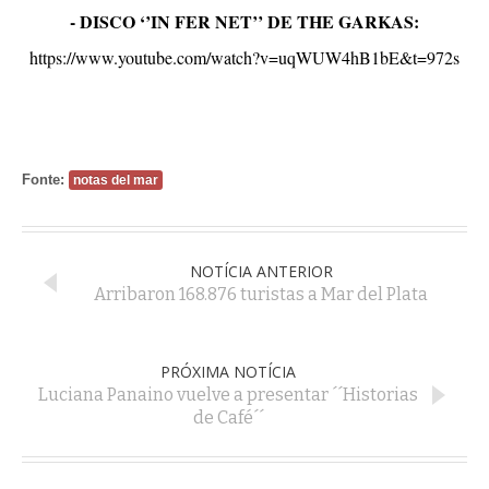
- DISCO ‘’IN FER NET’’ DE THE GARKAS:
https://www.youtube.com/watch?v=uqWUW4hB1bE&t=972s
Fonte:
notas del mar
NOTÍCIA ANTERIOR
Arribaron 168.876 turistas a Mar del Plata
PRÓXIMA NOTÍCIA
Luciana Panaino vuelve a presentar ´´Historias
de Café´´