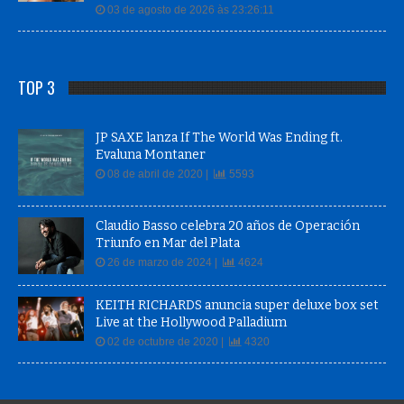
03 de agosto de 2026 às 23:26:11
TOP 3
JP SAXE lanza If The World Was Ending ft.
Evaluna Montaner
08 de abril de 2020 |
5593
Claudio Basso celebra 20 años de Operación
Triunfo en Mar del Plata
26 de marzo de 2024 |
4624
KEITH RICHARDS anuncia super deluxe box set
Live at the Hollywood Palladium
02 de octubre de 2020 |
4320