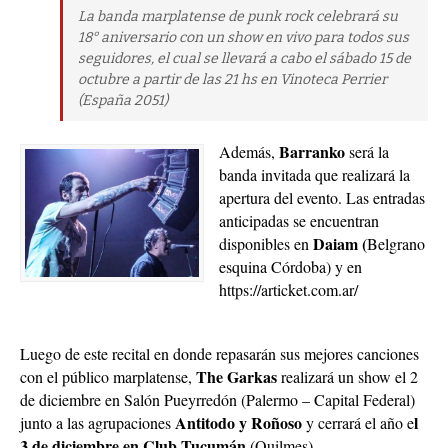
La banda marplatense de punk rock celebrará su
18° aniversario con un show en vivo para todos sus
seguidores, el cual se llevará a cabo el sábado 15 de
octubre a partir de las 21 hs en Vinoteca Perrier
(España 2051)
Barranko
Además,
será la
banda invitada que realizará la
apertura del evento. Las entradas
anticipadas se encuentran
Daiam (
disponibles en
Belgrano
esquina Córdoba) y en
https://articket.com.ar/
Luego de este recital en donde repasarán sus mejores canciones
The Garkas
con el público marplatense,
realizará un show el 2
de diciembre en Salón Pueyrredón (Palermo – Capital Federal)
Antitodo y Roñoso
l
junto a las agrupaciones
y cerrará el año e
3 de diciembre en Club Tucumán
(Quilmes).