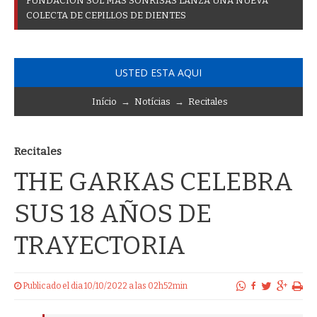
F
U
N
D
A
C
I
Ó
N
S
O
L
M
Á
S
S
O
N
R
I
S
A
S
L
A
N
Z
A
U
N
A
N
U
E
V
A
C
O
L
E
C
T
A
D
E
C
E
P
I
L
L
O
S
D
E
D
I
E
N
T
E
S
USTED ESTA AQUI
Início
→
Notícias
→
Recitales
Recitales
THE GARKAS CELEBRA
SUS 18 AÑOS DE
TRAYECTORIA
Publicado el dia 10/10/2022 a las 02h52min