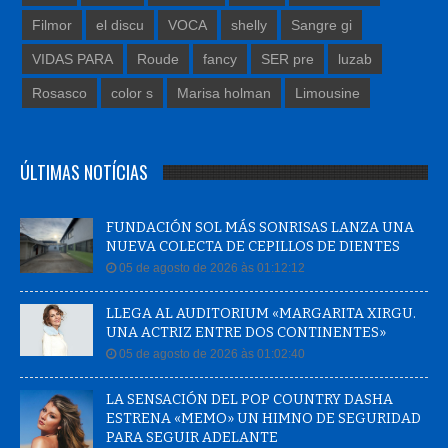
Filmor
el discu
VOCA
shelly
Sangre gi
VIDAS PARA
Roude
fancy
SER pre
luzab
Rosasco
color s
Marisa holman
Limousine
ÚLTIMAS NOTÍCIAS
FUNDACIÓN SOL MÁS SONRISAS LANZA UNA
NUEVA COLECTA DE CEPILLOS DE DIENTES
05 de agosto de 2026 às 01:12:12
LLEGA AL AUDITORIUM «MARGARITA XIRGU.
UNA ACTRIZ ENTRE DOS CONTINENTES»
05 de agosto de 2026 às 01:02:40
LA SENSACIÓN DEL POP COUNTRY DASHA
ESTRENA «MEMO» UN HIMNO DE SEGURIDAD
PARA SEGUIR ADELANTE