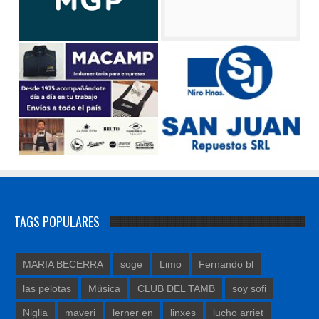
TAGS POPULARES
MARIA BECERRA
soge
Limo
Fernando bl
las pelotas
Música
CLUB DEL TAMB
soy sofi
Niglia
maveri
lerner en
linxes
lucho arriet