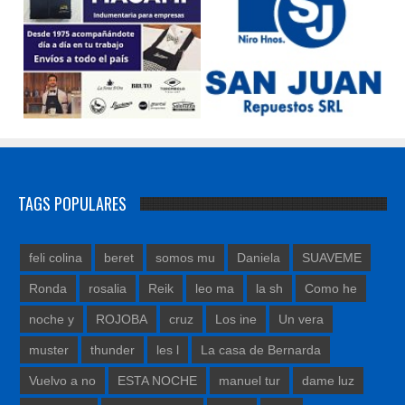
TAGS POPULARES
feli colina
beret
somos mu
Daniela
SUAVEME
Ronda
rosalia
Reik
leo ma
la sh
Como he
noche y
ROJOBA
cruz
Los ine
Un vera
muster
thunder
les l
La casa de Bernarda
Vuelvo a no
ESTA NOCHE
manuel tur
dame luz