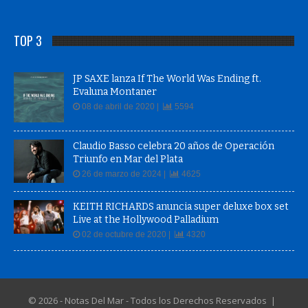
TOP 3
JP SAXE lanza If The World Was Ending ft.
Evaluna Montaner
08 de abril de 2020 |
5594
Claudio Basso celebra 20 años de Operación
Triunfo en Mar del Plata
26 de marzo de 2024 |
4625
KEITH RICHARDS anuncia super deluxe box set
Live at the Hollywood Palladium
02 de octubre de 2020 |
4320
© 2026 - Notas Del Mar - Todos los Derechos Reservados |