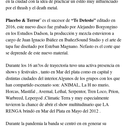
en la ciudad con la idea de practicar un estilo muy influenciado
por el thrash y el death metal.
Placebo & Terror¨
“Te Detesto”
es el sucesor de
editado en
2016, este nuevo disco fue grabado por Alejandro Borgongino
en los Estudios Dadson, la producción y mezcla estuvieron a
cargo de Juan Ignacio Ibáñez en IbañezSound Studio y el arte de
tapa fue diseñado por Esteban Magnano. Nefasto es el corte que
se deprende de este nuevo material.
Durante los 16 an?os de trayectoria tuvo una activa presencia en
shows y festivales , tanto en Mar del plata como en capital y
distintas ciudades del interior.Algunos de los grupos con los que
han compartido escenario son: ANIMAL, La H no murio,
Horcas, Mastifal , Avernal, Lethal, Serpentor, Tren Loco, Prion,
Warbreed, Lepergod ,Climatic Terra y muy especialmente
tuvieron la chance de abrir el show multitudinario que LA
RENGA brindó en Mar del Plata en Mayo del 2012 .
Durante la pandemia la banda se centró en en generar su