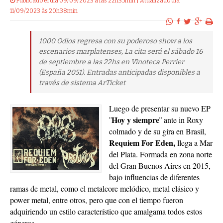
Publicado el dia 09/09/2023 a las 22h35min | Atualizado dia
11/09/2023 às 20h38min
1000 Odios regresa con su poderoso show a los
escenarios marplatenses, La cita será el sábado 16
de septiembre a las 22hs en Vinoteca Perrier
(España 2051). Entradas anticipadas disponibles a
través de sistema ArTicket
Luego de presentar su nuevo EP
¨Hoy y siempre¨
ante in Roxy
colmado y de su gira en Brasil,
Requiem For Eden,
llega a Mar
del Plata. Formada en zona norte
del Gran Buenos Aires en 2015,
bajo influencias de diferentes
ramas de metal, como el metalcore melódico, metal clásico y
power metal, entre otros, pero que con el tiempo fueron
adquiriendo un estilo característico que amalgama todos estos
géneros.