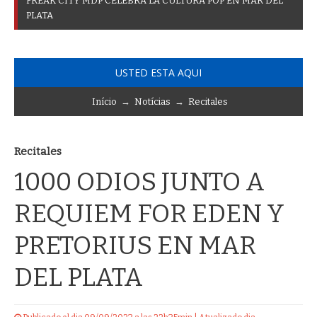
F
R
E
A
K
C
I
T
Y
M
D
P
C
E
L
E
B
R
A
L
A
C
U
L
T
U
R
A
P
O
P
E
N
M
A
R
D
E
L
P
L
A
T
A
USTED ESTA AQUI
Início
→
Notícias
→
Recitales
Recitales
1000 ODIOS JUNTO A
REQUIEM FOR EDEN Y
PRETORIUS EN MAR
DEL PLATA