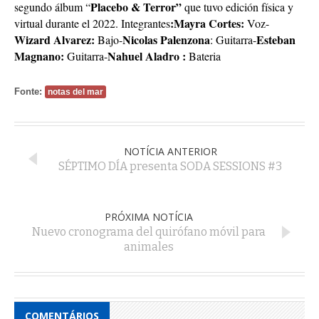
Placebo & Terror”
segundo álbum “
que tuvo edición física y
:Mayra Cortes:
virtual durante el 2022. Integrantes
Voz-
Wizard Alvarez:
Nicolas Palenzona
Esteban
Bajo-
: Guitarra-
Magnano:
Nahuel Aladro :
Guitarra-
Bateria
Fonte:
notas del mar
NOTÍCIA ANTERIOR
SÉPTIMO DÍA presenta SODA SESSIONS #3
PRÓXIMA NOTÍCIA
Nuevo cronograma del quirófano móvil para
animales
COMENTÁRIOS