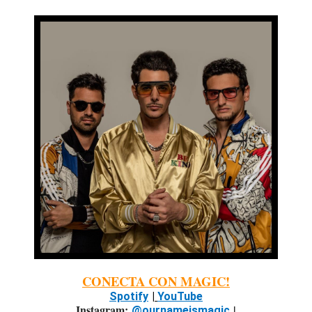
CONECTA CON MAGIC!
Spotify
|
YouTube
Instagram:
|
@ournameismagic