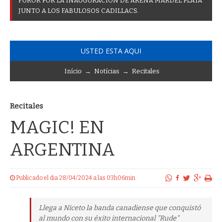
F
U
R
O
R
P
O
R
L
A
I
N
A
U
G
U
R
A
C
I
Ó
N
D
E
A
R
E
N
A
M
A
R
D
E
L
P
L
A
T
A
J
U
N
T
O
A
L
O
S
F
A
B
U
L
O
S
O
S
C
A
D
I
L
L
A
C
S
.
USTED ESTA AQUI
Início
→
Notícias
→
Recitales
Recitales
MAGIC! EN
ARGENTINA
Publicado el dia 28/04/2024 a las 03h06min
Llega a Niceto la banda canadiense que conquistó
al mundo con su éxito internacional "Rude"