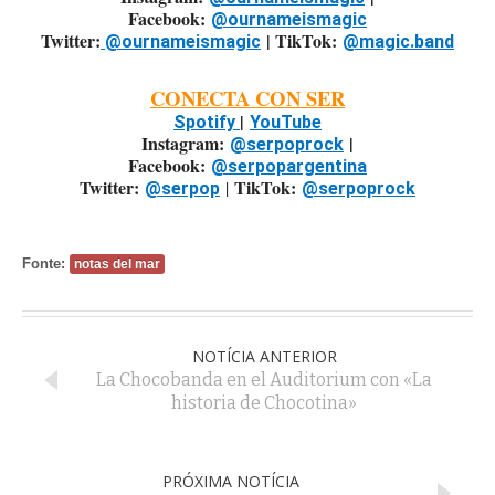
Facebook:
@ournameismagic
Twitter:
| TikTok:
@ournameismagic
@magic.band
CONECTA CON SER
|
Spotify
YouTube
Instagram:
|
@serpoprock
Facebook:
@serpopargentina
Twitter:
TikTok:
|
@serpop
@serpoprock
Fonte:
notas del mar
NOTÍCIA ANTERIOR
La Chocobanda en el Auditorium con «La
historia de Chocotina»
PRÓXIMA NOTÍCIA