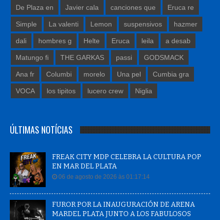
De Plaza en
Javier cala
canciones que
Eruca re
Simple
La valenti
Lemon
suspensivos
hazmer
dali
hombres g
Helte
Eruca
leila
a desab
Matungo fi
THE GARKAS
passi
GODSMACK
Ana fr
Columbi
morelo
Una pel
Cumbia gra
VOCA
los tipitos
lucero crew
Niglia
ÚLTIMAS NOTÍCIAS
FREAK CITY MDP CELEBRA LA CULTURA POP
EN MAR DEL PLATA
06 de agosto de 2026 às 01:17:14
FUROR POR LA INAUGURACIÓN DE ARENA
MARDEL PLATA JUNTO A LOS FABULOSOS