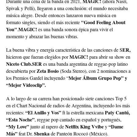
MAGIC!
Durante una cena de la banda en 2021,
(ahora Nasri,
Spivak y Pelli), llegaron a una conclusión: el mundo necesitaba
música alegre. Desde entonces lanzaron nueva música en
"Good Feeling About
formato singles, siendo el más reciente
You"
MAGIC!
.
es una banda sonora épica para vivir el
momento y abrazar las buenas vibras.
ER,
La buena vibra y energía característica de las canciones de S
MAGIC!
hicieron que fueran elegidos por
para abrir su show en
Niceto Club.
SER
es una banda argentina de reggae-pop latino
Zeta Bosio
descubierta por
(Soda Stereo), con 2 nominaciones a
Mejor Álbum Grupo Pop” y
los Premios Gardel incluyendo “
“Mejor Videoclip”.
A lo largo de su carrera han posicionado siete canciones Top 5
en el Chart Nacional de radios de Argentina, incluyendo los más
“El Anillo y Vos”
Paty Cantú,
recientes:
ft la estrella mexicana
“Esta Noche”
, reggae pop cantado en español y portugués,
“My Love”
Netflix King Vvibe
“Dame
junto al rapero de
y
Más”
Shenka
feat Dr.
de Panteón Rococó (México).