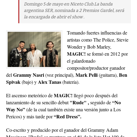
Domingo 5 de mayo en Niceto Club.La banda
argentina SER, nominada a 2 Premios Gardel, será
la encargada de abrir el show .
Tomando fuertes influencias de
artistas como The Police, Stevie
Wonder y Bob Marley,
MAGIC!
se formó en 2012 por
el galardonado
compositor/productor ganador
Grammy Nasri
Mark Pelli
Ben
del
(voz principal),
(guitarra),
Spivak
Alex Tanas
(bajo) y
(batería).
MAGIC!
El ascenso meteórico de
llegó poco después del
"Rude" ,
“No
lanzamiento de su sencillo debut
seguido de
Way No”
(de la cual también existe una versión junto a Los
“Red Dress”.
Pericos) y más tarde por
Co-escrito y producido por el ganador del Grammy Adam
Messinger, "Rude" se mantuvo en el #1 de la lista Hot 100 de