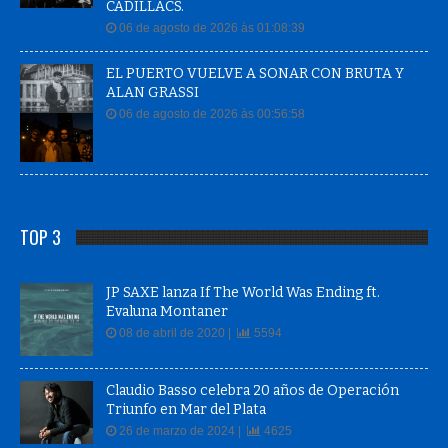
CADILLACS.
06 de agosto de 2026 às 01:08:39
EL PUERTO VUELVE A SONAR CON BRUTA Y
ALAN GRASSI
06 de agosto de 2026 às 00:56:58
TOP 3
JP SAXE lanza If The World Was Ending ft.
Evaluna Montaner
08 de abril de 2020 |
5594
Claudio Basso celebra 20 años de Operación
Triunfo en Mar del Plata
26 de marzo de 2024 |
4625