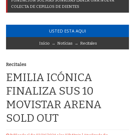
F
U
N
D
A
C
I
Ó
N
S
O
L
M
Á
S
S
O
N
R
I
S
A
S
L
A
N
Z
A
U
N
A
N
U
E
V
A
C
O
L
E
C
T
A
D
E
C
E
P
I
L
L
O
S
D
E
D
I
E
N
T
E
S
USTED ESTA AQUI
Início
→
Notícias
→
Recitales
Recitales
EMILIA ICÓNICA
FINALIZA SUS 10
MOVISTAR ARENA
SOLD OUT