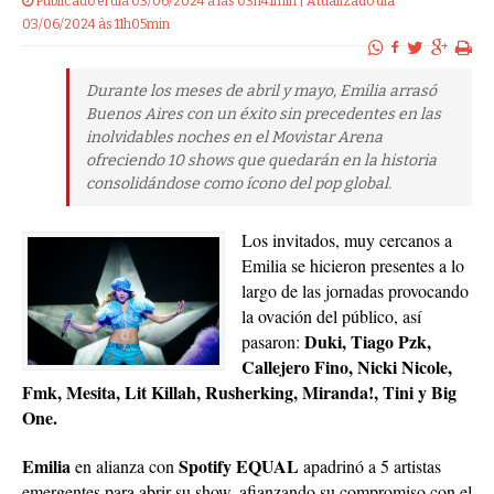
Publicado el dia 03/06/2024 a las 03h41min | Atualizado dia
03/06/2024 às 11h05min
Durante los meses de abril y mayo, Emilia arrasó
Buenos Aires con un éxito sin precedentes en las
inolvidables noches en el Movistar Arena
ofreciendo 10 shows que quedarán en la historia
consolidándose como ícono del pop global.
Los invitados, muy cercanos a
Emilia
se hicieron presentes a lo
largo de las jornadas provocando
la ovación del público, así
Duki, Tiago Pzk,
pasaron:
Callejero Fino, Nicki Nicole,
Fmk, Mesita, Lit Killah, Rusherking, Miranda!, Tini y Big
One.
Emilia
Spotify EQUAL
en alianza con
apadrinó a 5 artistas
emergentes para abrir su show, afianzando su compromiso con el