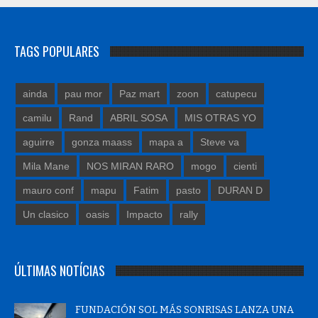
TAGS POPULARES
ainda
pau mor
Paz mart
zoon
catupecu
camilu
Rand
ABRIL SOSA
MIS OTRAS YO
aguirre
gonza maass
mapa a
Steve va
Mila Mane
NOS MIRAN RARO
mogo
cienti
mauro conf
mapu
Fatim
pasto
DURAN D
Un clasico
oasis
Impacto
rally
ÚLTIMAS NOTÍCIAS
FUNDACIÓN SOL MÁS SONRISAS LANZA UNA