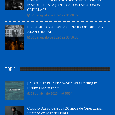
FUROR POR LA INAUGURACIÓN DE ARENA
MARDEL PLATA JUNTO A LOS FABULOSOS
CADILLACS.
06 de agosto de 2026 às 01:08:39
EL PUERTO VUELVE A SONAR CON BRUTA Y
ALAN GRASSI
06 de agosto de 2026 às 00:56:58
TOP 3
JP SAXE lanza If The World Was Ending ft.
Evaluna Montaner
08 de abril de 2020 |
5594
Claudio Basso celebra 20 años de Operación
Triunfo en Mar del Plata