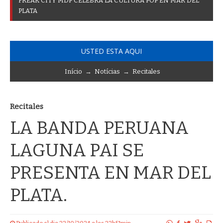
F
R
E
A
K
C
I
T
Y
M
D
P
C
E
L
E
B
R
A
L
A
C
U
L
T
U
R
A
P
O
P
E
N
M
A
R
D
E
L
P
L
A
T
A
USTED ESTA AQUI
Início
→
Notícias
→
Recitales
Recitales
LA BANDA PERUANA
LAGUNA PAI SE
PRESENTA EN MAR DEL
PLATA.