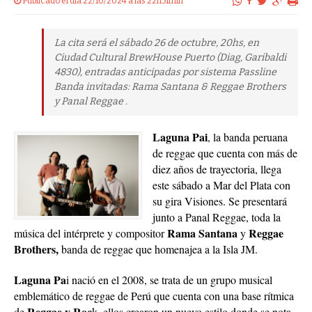
Publicado el dia 22/10/2024 a las 22h51min
La cita será el sábado 26 de octubre, 20hs, en
Ciudad Cultural BrewHouse Puerto (Diag, Garibaldi
4830), entradas anticipadas por sistema Passline
Banda invitadas: Rama Santana & Reggae Brothers
y Panal Reggae .
Laguna Pai
, la banda peruana
de reggae que cuenta con más de
diez años de trayectoria, llega
este sábado a Mar del Plata con
su gira Visiones. Se presentará
junto a Panal Reggae, toda la
Rama Santana
Reggae
música del intérprete y compositor
y
Brothers,
banda de reggae que homenajea a la Isla JM.
Laguna Pa
i nació en el 2008, se trata de un grupo musical
emblemático de reggae de Perú que cuenta con una base rítmica
Reggae y Roc
de
k, ellos crearon un nuevo estilo donde se nota