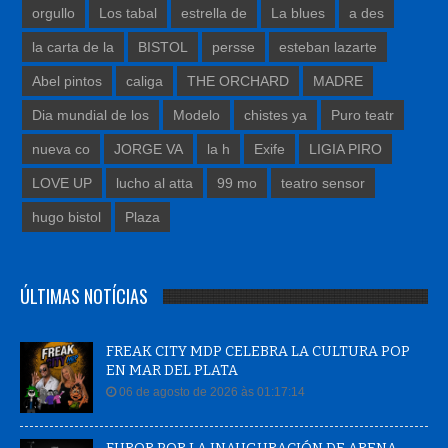
orgullo
Los tabal
estrella de
La blues
a des
la carta de la
BISTOL
persse
esteban lazarte
Abel pintos
caliga
THE ORCHARD
MADRE
Dia mundial de los
Modelo
chistes ya
Puro teatr
nueva co
JORGE VA
la h
Exife
LIGIA PIRO
LOVE UP
lucho al atta
99 mo
teatro sensor
hugo bistol
Plaza
ÚLTIMAS NOTÍCIAS
FREAK CITY MDP CELEBRA LA CULTURA POP
EN MAR DEL PLATA
06 de agosto de 2026 às 01:17:14