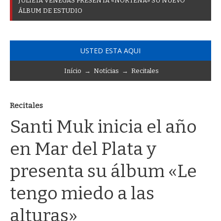
J
U
L
I
E
T
A
V
E
N
E
G
A
S
P
R
E
S
E
N
T
A
«
N
O
R
T
E
Ñ
A
»
S
U
N
U
E
V
O
Á
L
B
U
M
D
E
E
S
T
U
D
I
O
USTED ESTA AQUI
Início
→
Notícias
→
Recitales
Recitales
Santi Muk inicia el año
en Mar del Plata y
presenta su álbum «Le
tengo miedo a las
alturas»