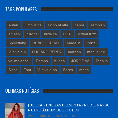
TAGS POPULARES
Auten
Limousine
lucho al atta
heroe
semblan
an espi
Silvina
hilda ca
PIER
virtual frizz
Spinettang
BENITO CERATI
Made in
Portal
Vuelvo a n
LUCIANO PEREY
mareah
manuel tur
vai melancol
Tiempo
buena
JORGE VA
Todo lo
Slash
Toot
Vuelvo a no
Beres
maga
ÚLTIMAS NOTÍCIAS
JULIETA VENEGAS PRESENTA «NORTEÑA» SU
NUEVO ÁLBUM DE ESTUDIO
07 de agosto de 2026 às 02:04:42