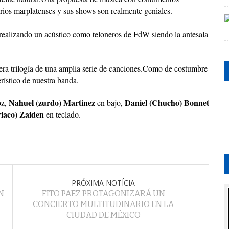
rios marplatenses y sus shows son realmente geniales.
realizando un acústico como teloneros de FdW siendo la antesala
era trilogía de una amplia serie de canciones.Como de costumbre
erístico de nuestra banda.
Nahuel (zurdo) Martinez
Daniel (Chucho) Bonnet
oz,
en bajo,
iaco) Zaiden
en teclado.
PRÓXIMA NOTÍCIA
N
FITO PAEZ PROTAGONIZARÁ UN
CONCIERTO MULTITUDINARIO EN LA
CIUDAD DE MÉXICO