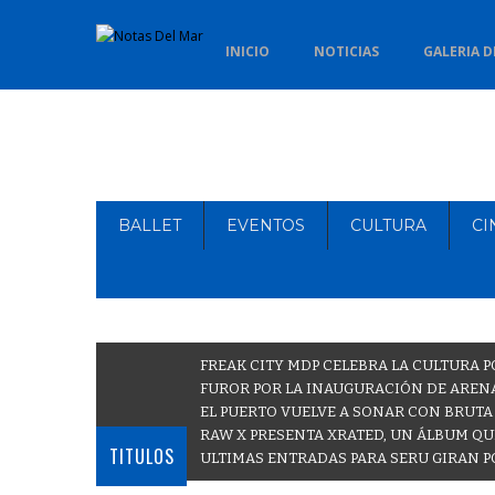
INICIO
NOTICIAS
GALERIA D
BALLET
EVENTOS
CULTURA
CI
FREAK CITY MDP CELEBRA LA CULTURA P
FUROR POR LA INAUGURACIÓN DE ARENA
EL PUERTO VUELVE A SONAR CON BRUTA
RAW X PRESENTA XRATED, UN ÁLBUM QU
TITULOS
ULTIMAS ENTRADAS PARA SERU GIRAN P