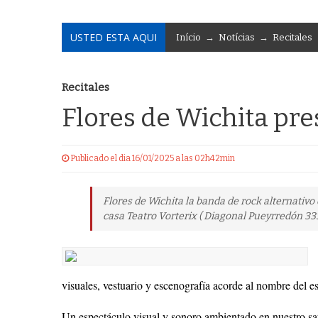
USTED ESTA AQUI
Início
→
Notícias
→
Recitales
Recitales
Flores de Wichita pre
Publicado el dia 16/01/2025 a las 02h42min
Flores de Wichita la banda de rock alternativ
casa Teatro Vorterix ( Diagonal Pueyrredón 333
visuales, vestuario y escenografía acorde al nombre del e
Un espectáculo visual y sonoro ambientado en nuestro sa