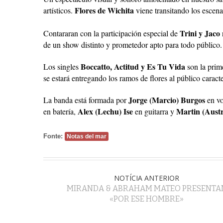
Flores de Wichita
artísticos.
viene transitando los escena
Trini y Jaco
Contararan con la participación especial de
de un show distinto y prometedor apto para todo público.
Boccatto, Actitud y Es Tu Vida
Los singles
son la prim
se estará entregando los ramos de flores al público caract
Jorge (Marcio) Burgos
La banda está formada por
en v
Alex (Lechu) Ise
Martin (Austr
en batería,
en guitarra y
Fonte:
Notas del mar
NOTÍCIA ANTERIOR
MIRANDA & ABRAHAM MATEO PRESENTA
«POR ESE HOMBRE»