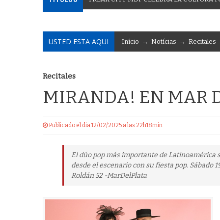
USTED ESTA AQUI
Início
→
Notícias
→
Recitales
Recitales
MIRANDA! EN MAR D
Publicado el dia 12/02/2025 a las 22h18min
El dúo pop más importante de Latinoamérica si
desde el escenario con su fiesta pop. Sábado 19
Roldán 52 -MarDelPlata