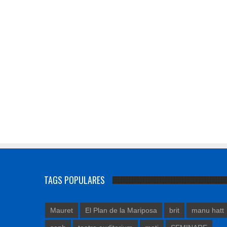
TAGS POPULARES
Mauret
El Plan de la Mariposa
brit
manu hatt