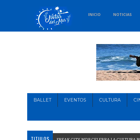
INICIO
NOTICIAS
BALLET
EVENTOS
CULTURA
CI
TITULOS
F
R
E
A
K
C
I
T
Y
M
D
P
C
E
L
E
B
R
A
L
A
C
U
L
T
U
R
A
P