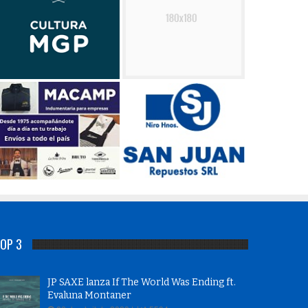
OP 3
JP SAXE lanza If The World Was Ending ft.
Evaluna Montaner