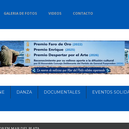
GALERIA DE FOTOS
VIDEOS
CONTACTO
NE
DANZA
DOCUMENTALES
EVENTOS SOLID
O
P
E
N
M
A
R
D
E
L
P
L
A
T
A