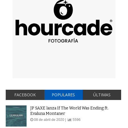
FACEBOOK
POPULARES
ÚLTIMAS
JP SAXE lanza If The World Was Ending ft.
Evaluna Montaner
08 de abril de 2020 |
5596