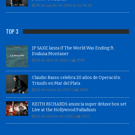
06 de agosto de 2026 às 21:48:38
TOP 3
JP SAXE lanza If The World Was Ending ft.
Evaluna Montaner
08 de abril de 2020 |
5596
Claudio Basso celebra 20 años de Operación
Triunfo en Mar del Plata
26 de marzo de 2024 |
4626
KEITH RICHARDS anuncia super deluxe box set
Live at the Hollywood Palladium
02 de octubre de 2020 |
4321