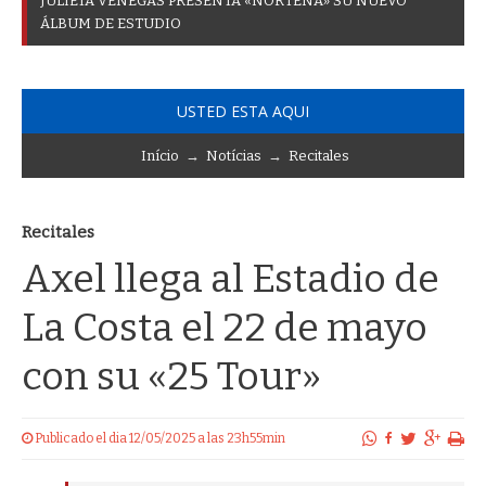
J
U
L
I
E
T
A
V
E
N
E
G
A
S
P
R
E
S
E
N
T
A
«
N
O
R
T
E
Ñ
A
»
S
U
N
U
E
V
O
Á
L
B
U
M
D
E
E
S
T
U
D
I
O
USTED ESTA AQUI
Início
→
Notícias
→
Recitales
Recitales
Axel llega al Estadio de
La Costa el 22 de mayo
con su «25 Tour»
Publicado el dia 12/05/2025 a las 23h55min