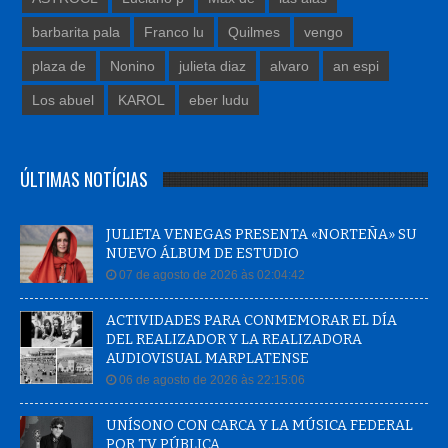
barbarita pala
Franco lu
Quilmes
vengo
plaza de
Nonino
julieta diaz
alvaro
an espi
Los abuel
KAROL
eber ludu
ÚLTIMAS NOTÍCIAS
JULIETA VENEGAS PRESENTA «NORTEÑA» SU
NUEVO ÁLBUM DE ESTUDIO
07 de agosto de 2026 às 02:04:42
ACTIVIDADES PARA CONMEMORAR EL DÍA
DEL REALIZADOR Y LA REALIZADORA
AUDIOVISUAL MARPLATENSE
06 de agosto de 2026 às 22:15:06
UNÍSONO CON CARCA Y LA MÚSICA FEDERAL
POR TV PÚBLICA