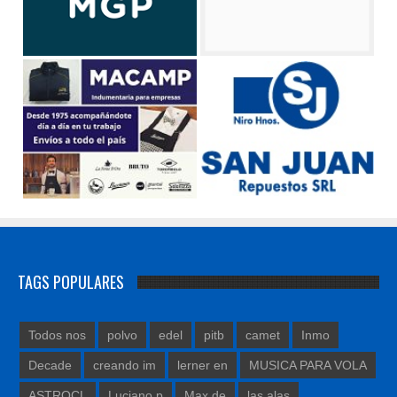
TAGS POPULARES
Todos nos
polvo
edel
pitb
camet
Inmo
Decade
creando im
lerner en
MUSICA PARA VOLA
ASTROCL
Luciano p
Max de
las alas